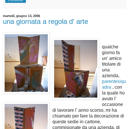
martedì, giugno 13, 2006
una giornata a regola d' arte
qualche
giorno fa
un' amico
titolare di
una
azienda,
parentesiqu
adra
, con
la quale ho
avuto l'
occasione
di lavorare l' anno scorso, mi ha
chiamato per fare la decorazione di
queste sedie in cartone,
commisionate da una azienda, di