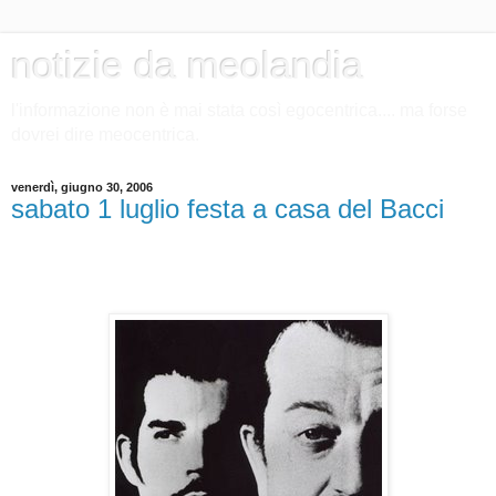
notizie da meolandia
l'informazione non è mai stata così egocentrica.... ma forse
dovrei dire meocentrica.
venerdì, giugno 30, 2006
sabato 1 luglio festa a casa del Bacci