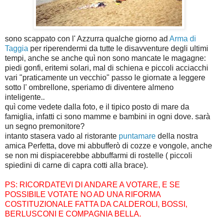
sono scappato con l' Azzurra qualche giorno ad
Arma di
Taggia
per riperendermi da tutte le disavventure degli ultimi
tempi, anche se anche quì non sono mancate le magagne:
piedi gonfi, eritemi solari, mal di schiena e piccoli acciacchi
vari "praticamente un vecchio" passo le giornate a leggere
sotto l' ombrellone, speriamo di diventere almeno
inteligente..
quì come vedete dalla foto, e il tipico posto di mare da
famiglia, infatti ci sono mamme e bambini in ogni dove. sarà
un segno premonitore?
intanto stasera vado al ristorante
puntamare
della nostra
amica Perfetta, dove mi abbufferò di cozze e vongole, anche
se non mi dispiacerebbe abbuffarmi di rostelle ( piccoli
spiedini di carne di capra cotti alla brace).
PS: RICORDATEVI DI ANDARE A VOTARE, E SE
POSSIBILE VOTATE NO AD UNA RIFORMA
COSTITUZIONALE FATTA DA CALDEROLI, BOSSI,
BERLUSCONI E COMPAGNIA BELLA.