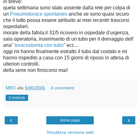
in breve:
queta settimana sono stato assente dalla rete per colpa di
un
Pneumotorace spontaneo
anche se sono quasi sicuro
che il tutto possa essere atribuito ai miei recentri trascorsi
ospedalieri.
morale della fafola:il 31/5 ricovero in ospedale d'urgenza,
sala operatoria, inserimanto di un tubo per il drenaggio dell'
aria"
toracostomia con tubo
" ecc...
oggi mi hanno finalmente estratto il tubo dal costato e mi
hanno rispedito a casa con 15 giorni di riposo in attesa di
ulteriori controlli.
della serie non finiscono mai!
MEO
alle
6/06/2006
4 commenti:
Condividi
‹
›
Home page
Visualizza versione web