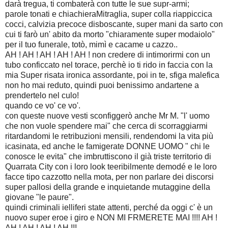
darà tregua, ti combaterà con tutte le sue supr-armi;
parole tonati e chiachieraMitraglia, super colla riappiccica
cocci, calvizia precoce disboscante, super mani da sarto con
cui ti farò un' abito da morto "chiaramente super modaiolo"
per il tuo funerale, totò, mimì e cacame u cazzo..
AH ! AH ! AH ! AH ! AH ! non credere di intimorirmi con un
tubo conficcato nel torace, perchè io ti rido in faccia con la
mia Super risata ironica assordante, poi in te, sfiga malefica
non ho mai reduto, quindi puoi benissimo andartene a
prendertelo nel culo!
quando ce vo' ce vo'.
con queste nuove vesti sconfiggerò anche Mr M. "l' uomo
che non vuole spendere mai" che cerca di scorraggiarmi
ritardandomi le retribuzioni mensili, rendendomi la vita più
icasinata, ed anche le famigerate DONNE UOMO " chi le
conosce le evita" che imbruttiscono il già triste territorio di
Quarrata City con i loro look teeribilmente demodé e le loro
facce tipo cazzotto nella mota, per non parlare dei discorsi
super pallosi della grande e inquietande mutaggine della
giovane "le paure".
quindi criminali ielliferi state attenti, perché da oggi c' è un
nuovo super eroe i giro e NON MI FRMERETE MAI !!!! AH !
AH ! AH ! AH ! AH !!!