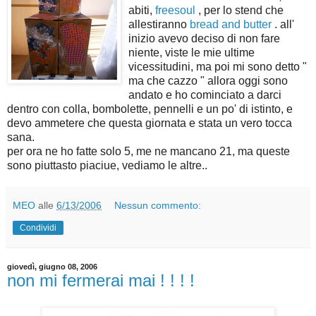
abiti,
freesoul
, per lo stend che
allestiranno
bread and butter
. all'
inizio avevo deciso di non fare
niente, viste le mie ultime
vicessitudini, ma poi mi sono detto "
ma che cazzo " allora oggi sono
andato e ho cominciato a darci
dentro con colla, bombolette, pennelli e un po' di istinto, e
devo ammetere che questa giornata e stata un vero tocca
sana.
per ora ne ho fatte solo 5, me ne mancano 21, ma queste
sono piuttasto piaciue, vediamo le altre..
MEO
alle
6/13/2006
Nessun commento:
Condividi
giovedì, giugno 08, 2006
non mi fermerai mai ! ! ! !