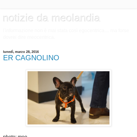
notizie da meolandia
l'informazione non è mai stata così egocentrica.... ma forse
dovrei dire meocentrica.
lunedì, marzo 28, 2016
ER CAGNOLINO
photo: meo