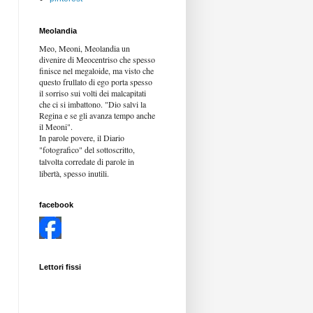
Meolandia
Meo, Meoni, Meolandia un
divenire di Meocentriso che spesso
finisce nel megaloide, ma visto che
questo frullato di ego porta spesso
il sorriso sui volti dei malcapitati
che ci si imbattono. "Dio salvi la
Regina e se gli avanza tempo anche
il Meoni".
In parole povere, il Diario
"fotografico" del sottoscritto,
talvolta corredate di parole in
libertà,
spesso inutili.
facebook
Lettori fissi