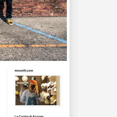
meoutfit.com
La Cucina di Azzurra