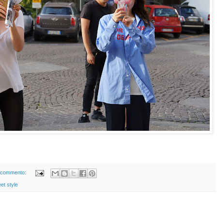
 commento:
eet style