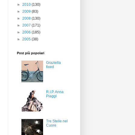
►
2010
(130)
►
2009
(83)
►
2008
(130)
►
2007
(171)
►
2006
(185)
►
2005
(38)
Post più popolari
Graziella
fixed
R.I.P. Anna
Piaggi
Tre Stelle nel
Cuore