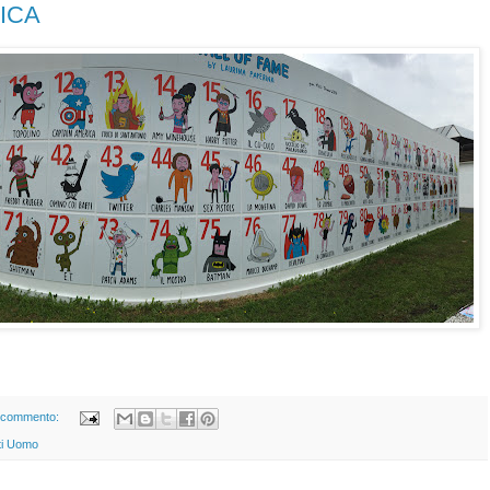
ICA
 commento:
tti Uomo