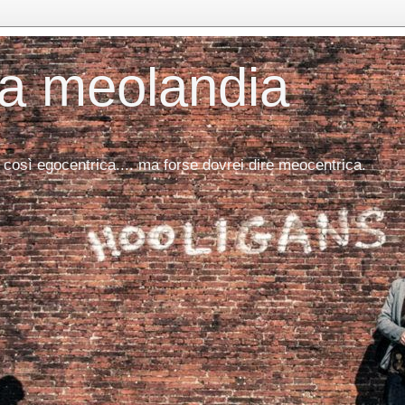
da meolandia
 così egocentrica.... ma forse dovrei dire meocentrica.