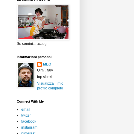
Se semini...raccogli!
Informazioni personali
MEO
Olmi, Italy
top sicret
Visualizza il mio
profilo completo
Connect With Me
email
twitter
facebook
instagram
pinterest