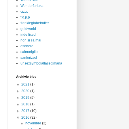
Tweed Run
Wonderfurluka
cizuti
f.o.p.p
frankieglobetrotter
goldworld
iride fixed
non si sa mai
ottonero
salmoriglio
sanforized
unsexsymbolallasettimana
Archivio blog
►
2021
(1)
►
2020
(1)
►
2019
(5)
►
2018
(1)
►
2017
(10)
▼
2016
(32)
►
novembre
(2)