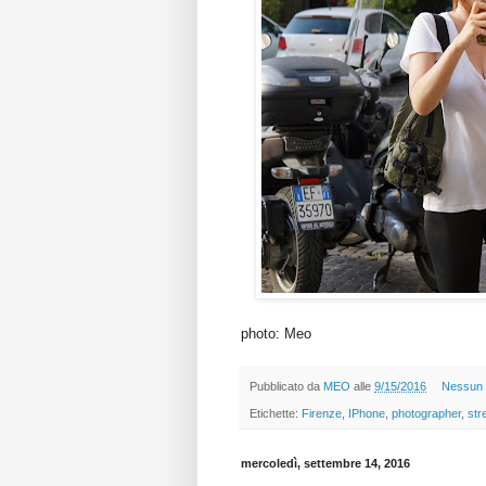
photo: Meo
Pubblicato da
MEO
alle
9/15/2016
Nessun
Etichette:
Firenze
,
IPhone
,
photographer
,
str
mercoledì, settembre 14, 2016