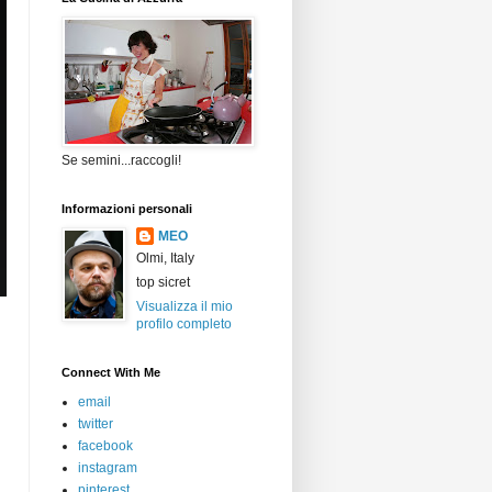
Se semini...raccogli!
Informazioni personali
MEO
Olmi, Italy
top sicret
Visualizza il mio
profilo completo
Connect With Me
email
twitter
facebook
instagram
pinterest