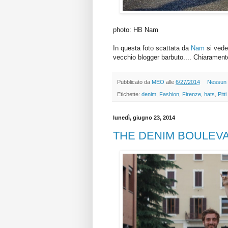
photo: HB Nam
In questa foto scattata da
Nam
si vede 
vecchio blogger barbuto.... Chiarament
Pubblicato da
MEO
alle
6/27/2014
Nessun
Etichette:
denim
,
Fashion
,
Firenze
,
hats
,
Pitt
lunedì, giugno 23, 2014
THE DENIM BOULEV