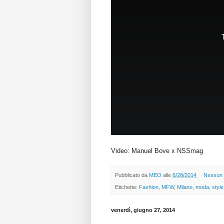
Video: Manuel Bove x NSSmag
Pubblicato da
MEO
alle
6/28/2014
Nessun
Etichette:
Fashion
,
MFW
,
Milano
,
moda
,
style
venerdì, giugno 27, 2014