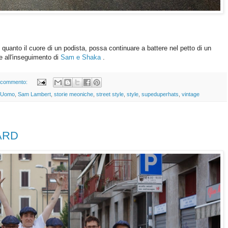
quanto il cuore di un podista, possa continuare a battere nel petto di un
e all'inseguimento di
Sam e Shaka
.
 commento:
i Uomo
,
Sam Lambert
,
storie meoniche
,
street style
,
style
,
supeduperhats
,
vintage
ARD