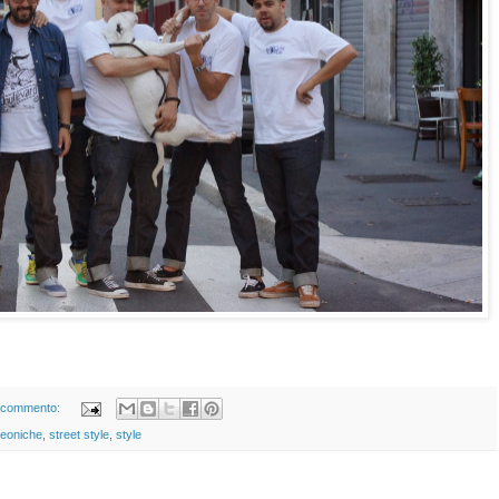
 commento:
meoniche
,
street style
,
style