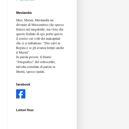
Meolandia
Meo, Meoni, Meolandia un
divenire di Meocentriso che spesso
finisce nel megaloide, ma visto che
questo frullato di ego porta spesso
il sorriso sui volti dei malcapitati
che ci si imbattono. "Dio salvi la
Regina e se gli avanza tempo anche
il Meoni".
In parole povere, il Diario
"fotografico" del sottoscritto,
talvolta corredate di parole in
libertà,
spesso inutili.
facebook
Lettori fissi