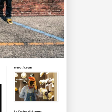
meoutfit.com
La Cucina di Azzurra