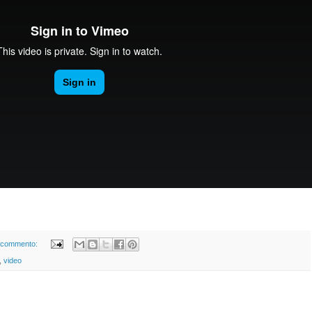
 commento:
,
video