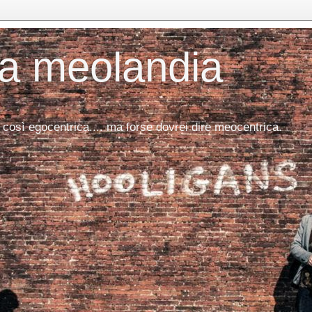
da meolandia
 così egocentrica.... ma forse dovrei dire meocentrica.