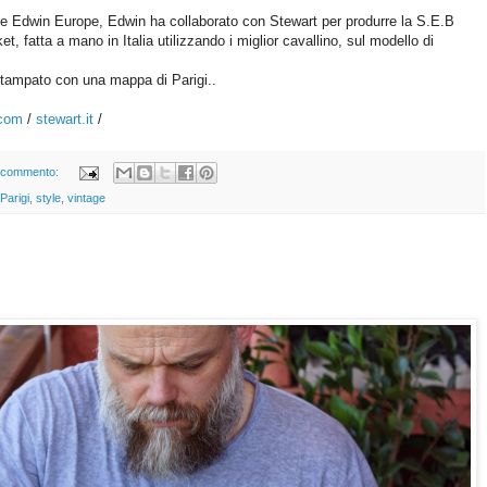
ione Edwin Europe, Edwin ha collaborato con Stewart per produrre la S.E.B
t, fatta a mano in Italia utilizzando i miglior cavallino, sul modello di
 stampato con una mappa di Parigi..
.com
/
stewart.it
/
 commento:
Parigi
,
style
,
vintage