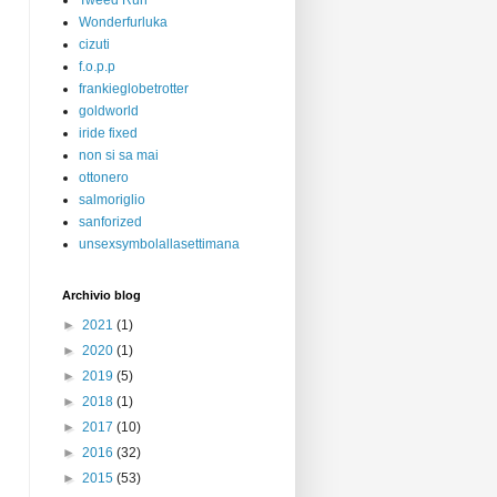
Tweed Run
Wonderfurluka
cizuti
f.o.p.p
frankieglobetrotter
goldworld
iride fixed
non si sa mai
ottonero
salmoriglio
sanforized
unsexsymbolallasettimana
Archivio blog
►
2021
(1)
►
2020
(1)
►
2019
(5)
►
2018
(1)
►
2017
(10)
►
2016
(32)
►
2015
(53)