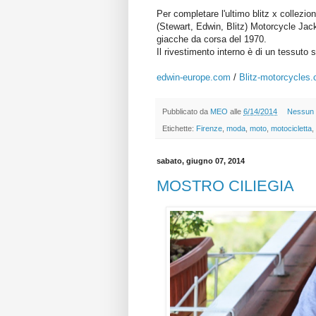
Per completare l'ultimo blitz x collez
(Stewart, Edwin, Blitz) Motorcycle Jacke
giacche da corsa del 1970.
Il rivestimento interno è di un tessuto
edwin-europe.com
/
Blitz-motorcycles
Pubblicato da
MEO
alle
6/14/2014
Nessun
Etichette:
Firenze
,
moda
,
moto
,
motocicletta
,
sabato, giugno 07, 2014
MOSTRO CILIEGIA