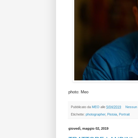
photo: Meo
Pubblicato da
MEO
alle
5/04/2019
Nessun
Etichette:
photographer
,
Pistoia
,
Portrait
giovedì, maggio 02, 2019