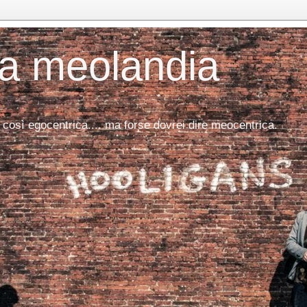
da meolandia
 così egocentrica.... ma forse dovrei dire meocentrica.