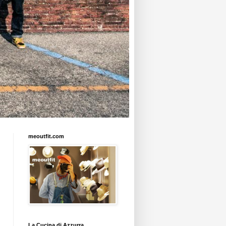
meoutfit.com
La Cucina di Azzurra