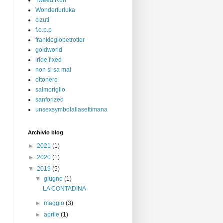
Tweed Run
Wonderfurluka
cizuti
f.o.p.p
frankieglobetrotter
goldworld
iride fixed
non si sa mai
ottonero
salmoriglio
sanforized
unsexsymbolallasettimana
Archivio blog
►
2021
(1)
►
2020
(1)
▼
2019
(5)
▼
giugno
(1)
LA CONTADINA
►
maggio
(3)
►
aprile
(1)