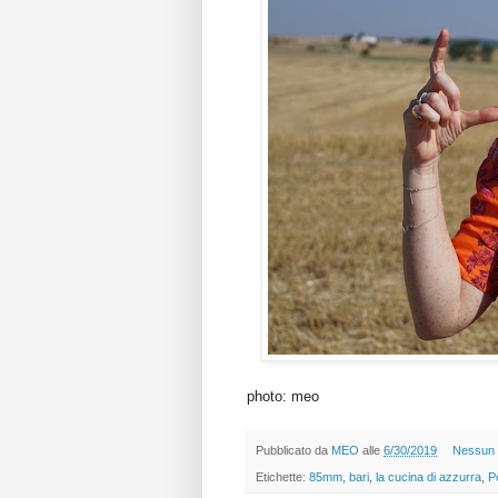
photo: meo
Pubblicato da
MEO
alle
6/30/2019
Nessun
Etichette:
85mm
,
bari
,
la cucina di azzurra
,
Po