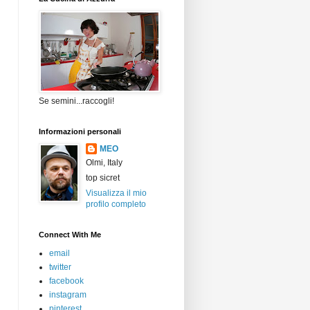
Se semini...raccogli!
Informazioni personali
MEO
Olmi, Italy
top sicret
Visualizza il mio
profilo completo
Connect With Me
email
twitter
facebook
instagram
pinterest