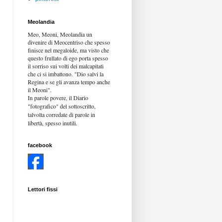
Meolandia
Meo, Meoni, Meolandia un
divenire di Meocentriso che spesso
finisce nel megaloide, ma visto che
questo frullato di ego porta spesso
il sorriso sui volti dei malcapitati
che ci si imbattono. "Dio salvi la
Regina e se gli avanza tempo anche
il Meoni".
In parole povere, il Diario
"fotografico" del sottoscritto,
talvolta corredate di parole in
libertà,
spesso inutili.
facebook
Lettori fissi