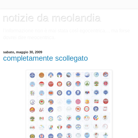
notizie da meolandia
l'informazione non è mai stata così egocentrica.... ma forse
dovrei dire meocentrica.
sabato, maggio 30, 2009
completamente scollegato