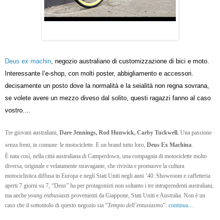
Deus ex machin
, negozio australiano di customizzazione di bici e moto. 
Interessante l’e-shop, con molti poster, abbigliamento e accessori. 
decisamente un posto dove la normalità e la seialità non regna sovrana, 
se volete avere un mezzo diveso dal solito, questi ragazzi fanno al caso 
vostro....  
Tre giovani australiani,
Dare Jennings, Rod Hunwick,
Carby Tuckwell.
Una passione
senza freni, in comune: le motociclette. E un brand tutto loro,
Deus Ex Machina
.
È nata così, nella città australiana di Camperdown, una compagnia di motociclette molto
diversa, originale e velatamente stravagante, che rivisita e promuove la cultura
motociclistica diffusa in Europa e negli Stati Uniti negli anni ’40. Showroom e
caffetteria
aperti 7 giorni su 7, “Deus” ha per protagonisti non soltanto i tre intraprendenti australiani,
ma anche
young enthusiasts
provenienti da Giappone, Stati Uniti e Australia. Non è un
caso che il sottotitolo di questo negozio sia “
Tempio dell’entusiasmo
”.
continua....