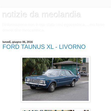
notizie da meolandia
l'informazione non è mai stata così egocentrica.... ma forse
dovrei dire meocentrica.
lunedì, giugno 06, 2016
FORD TAUNUS XL - LIVORNO