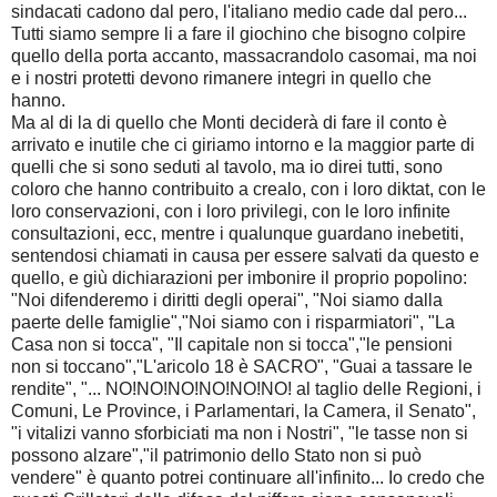
sindacati cadono dal pero, l'italiano medio cade dal pero...
Tutti siamo sempre li a fare il giochino che bisogno colpire
quello della porta accanto, massacrandolo casomai, ma noi
e i nostri protetti devono rimanere integri in quello che
hanno.
Ma al di la di quello che Monti deciderà di fare il conto è
arrivato e inutile che ci giriamo intorno e la maggior parte di
quelli che si sono seduti al tavolo, ma io direi tutti, sono
coloro che hanno contribuito a crealo, con i loro diktat, con le
loro conservazioni, con i loro privilegi, con le loro infinite
consultazioni, ecc, mentre i qualunque guardano inebetiti,
sentendosi chiamati in causa per essere salvati da questo e
quello, e giù dichiarazioni per imbonire il proprio popolino:
"Noi difenderemo i diritti degli operai", "Noi siamo dalla
paerte delle famiglie","Noi siamo con i risparmiatori", "La
Casa non si tocca", "Il capitale non si tocca","le pensioni
non si toccano","L'aricolo 18 è SACRO", "Guai a tassare le
rendite", "... NO!NO!NO!NO!NO!NO! al taglio delle Regioni, i
Comuni, Le Province, i Parlamentari, la Camera, il Senato",
"i vitalizi vanno sforbiciati ma non i Nostri", "le tasse non si
possono alzare","il patrimonio dello Stato non si può
vendere" è quanto potrei continuare all'infinito... Io credo che