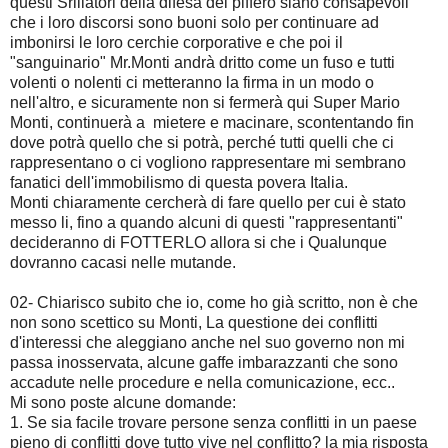
questi Srillatori della difesa del piffero siano consapevoli
che i loro discorsi sono buoni solo per continuare ad
imbonirsi le loro cerchie corporative e che poi il
"sanguinario" Mr.Monti andrà dritto come un fuso e tutti
volenti o nolenti ci metteranno la firma in un modo o
nell'altro, e sicuramente non si fermerà qui Super Mario
Monti, continuerà a mietere e macinare, scontentando fin
dove potrà quello che si potrà, perché tutti quelli che ci
rappresentano o ci vogliono rappresentare mi sembrano
fanatici dell'immobilismo di questa povera Italia.
Monti chiaramente cercherà di fare quello per cui è stato
messo li, fino a quando alcuni di questi "rappresentanti"
decideranno di FOTTERLO allora si che i Qualunque
dovranno cacasi nelle mutande.
02- Chiarisco subito che io, come ho già scritto, non è che
non sono scettico su Monti, La questione dei conflitti
d'interessi che aleggiano anche nel suo governo non mi
passa inosservata, alcune gaffe imbarazzanti che sono
accadute nelle procedure e nella comunicazione, ecc..
Mi sono poste alcune domande:
1. Se sia facile trovare persone senza conflitti in un paese
pieno di conflitti dove tutto vive nel conflitto? la mia risposta