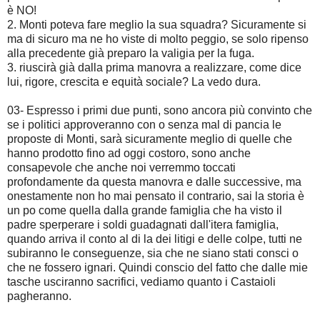
è NO!
2. Monti poteva fare meglio la sua squadra? Sicuramente si
ma di sicuro ma ne ho viste di molto peggio, se solo ripenso
alla precedente già preparo la valigia per la fuga.
3. riuscirà già dalla prima manovra a realizzare, come dice
lui, rigore, crescita e equità sociale? La vedo dura.
03- Espresso i primi due punti, sono ancora più convinto che
se i politici approveranno con o senza mal di pancia le
proposte di Monti, sarà sicuramente meglio di quelle che
hanno prodotto fino ad oggi costoro, sono anche
consapevole che anche noi verremmo toccati
profondamente da questa manovra e dalle successive, ma
onestamente non ho mai pensato il contrario, sai la storia è
un po come quella dalla grande famiglia che ha visto il
padre sperperare i soldi guadagnati dall'itera famiglia,
quando arriva il conto al di la dei litigi e delle colpe, tutti ne
subiranno le conseguenze, sia che ne siano stati consci o
che ne fossero ignari. Quindi conscio del fatto che dalle mie
tasche usciranno sacrifici, vediamo quanto i Castaioli
pagheranno.