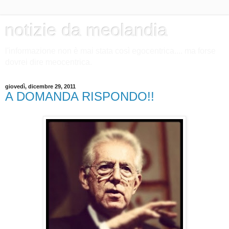
notizie da meolandia
l'informazione non è mai stata così egocentrica.... ma forse
dovrei dire meocentrica.
giovedì, dicembre 29, 2011
A DOMANDA RISPONDO!!