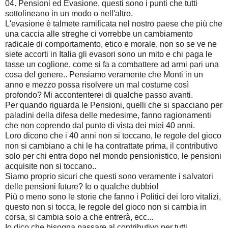
04. Pensioni ed Evasione, questi sono i punti che tutti
sottolineano in un modo o nell'altro.
L'evasione è talmete ramificata nel nostro paese che più che
una caccia alle streghe ci vorrebbe un cambiamento
radicale di comportamento, etico e morale, non so se ve ne
siete accorti in Italia gli evasori sono un mito e chi paga le
tasse un coglione, come si fa a combattere ad armi pari una
cosa del genere.. Pensiamo veramente che Monti in un
anno e mezzo possa risolvere un mal costume così
profondo? Mi accontenterei di qualche passo avanti.
Per quando riguarda le Pensioni, quelli che si spacciano per
paladini della difesa delle medesime, fanno ragionamenti
che non coprendo dal punto di vista dei miei 40 anni.
Loro dicono che i 40 anni non si toccano, le regole del gioco
non si cambiano a chi le ha contrattate prima, il contributivo
solo per chi entra dopo nel mondo pensionistico, le pensioni
acquisite non si toccano..
Siamo proprio sicuri che questi sono veramente i salvatori
delle pensioni future? Io o qualche dubbio!
Più o meno sono le storie che fanno i Politici dei loro vitalizi,
questo non si tocca, le regole del gioco non si cambia in
corsa, si cambia solo a che entrerà, ecc...
Io dico che bisogna passare al contributivo per tutti,