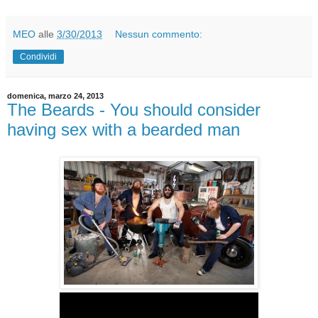
MEO
alle
3/30/2013
Nessun commento:
Condividi
domenica, marzo 24, 2013
The Beards - You should consider
having sex with a bearded man