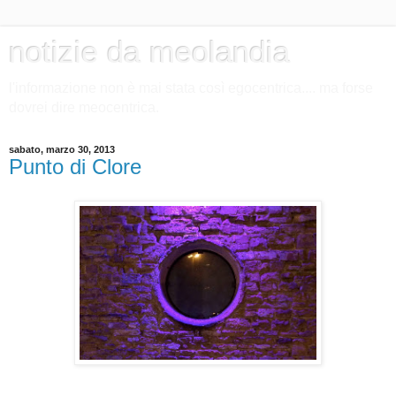
notizie da meolandia
l'informazione non è mai stata così egocentrica.... ma forse
dovrei dire meocentrica.
sabato, marzo 30, 2013
Punto di Clore