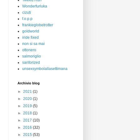
Tweed Run
Wonderfurluka
cizuti
f.o.p.p
frankieglobetrotter
goldworld
iride fixed
non si sa mai
ottonero
salmoriglio
sanforized
unsexsymbolallasettimana
Archivio blog
►
2021
(1)
►
2020
(1)
►
2019
(5)
►
2018
(1)
►
2017
(10)
►
2016
(32)
►
2015
(53)