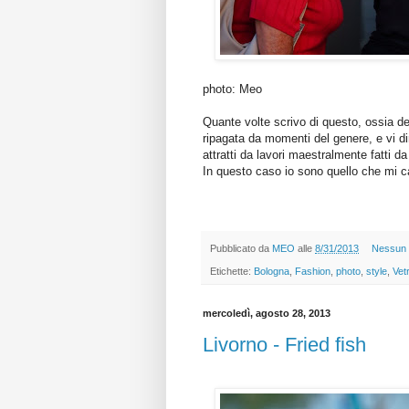
photo: Meo
Quante volte scrivo di questo, ossia del
ripagata da momenti del genere, e vi d
attratti da lavori maestralmente fatti d
In questo caso io sono quello che mi ca
Pubblicato da
MEO
alle
8/31/2013
Nessun
Etichette:
Bologna
,
Fashion
,
photo
,
style
,
Vet
mercoledì, agosto 28, 2013
Livorno - Fried fish