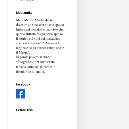
Meolandia
Meo, Meoni, Meolandia un
divenire di Meocentriso che spesso
finisce nel megaloide, ma visto che
questo frullato di ego porta spesso
il sorriso sui volti dei malcapitati
che ci si imbattono. "Dio salvi la
Regina e se gli avanza tempo anche
il Meoni".
In parole povere, il Diario
"fotografico" del sottoscritto,
talvolta corredate di parole in
libertà,
spesso inutili.
facebook
Lettori fissi