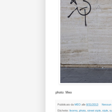
photo: Meo
Pubblicato da
MEO
alle
8/31/2013
Nessun
Etichette:
livorno
,
photo
,
street style
,
style
,
s