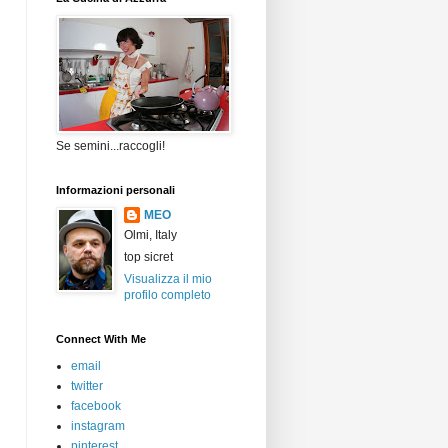
Se semini...raccogli!
Informazioni personali
MEO
Olmi, Italy
top sicret
Visualizza il mio
profilo completo
Connect With Me
email
twitter
facebook
instagram
pinterest