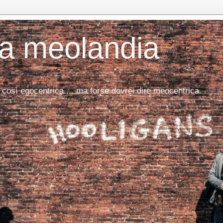
da meolandia
 così egocentrica.... ma forse dovrei dire meocentrica.