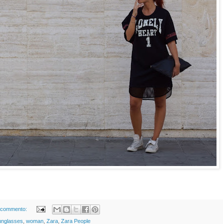
 commento:
unglasses
,
woman
,
Zara
,
Zara People