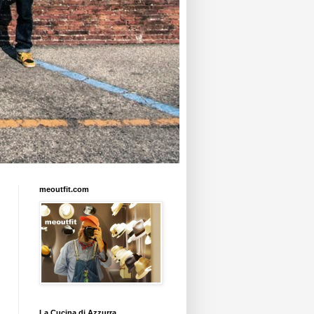
meoutfit.com
La Cucina di Azzurra