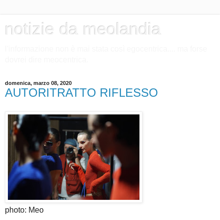
notizie da meolandia
l'informazione non è mai stata così egocentrica.... ma forse
dovrei dire meocentrica.
domenica, marzo 08, 2020
AUTORITRATTO RIFLESSO
photo: Meo