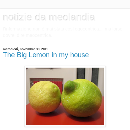
notizie da meolandia
l'informazione non è mai stata così egocentrica.... ma forse
dovrei dire meocentrica.
mercoledì, novembre 30, 2011
The Big Lemon in my house