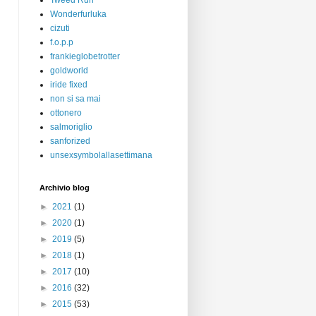
Tweed Run
Wonderfurluka
cizuti
f.o.p.p
frankieglobetrotter
goldworld
iride fixed
non si sa mai
ottonero
salmoriglio
sanforized
unsexsymbolallasettimana
Archivio blog
►
2021
(1)
►
2020
(1)
►
2019
(5)
►
2018
(1)
►
2017
(10)
►
2016
(32)
►
2015
(53)