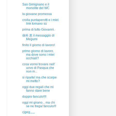
San Gimignano e il
monolite del WC
la giovane promessa
crolla puntaperotti e i miei
link tornano sù
prima di tutto Giovanni.
保科 恵 il messaggio di
Megumi
finito il giorno di lavoro!
primo giorno di lavoro.
ma dove sono i miei
occhiali?
cosa vorrei trovare nell'
uovo di Pasqua che
non m...
si riparte! ma che scarpe
mi metto?
oggi due regali che mi
fanno stare bene
doppio fanculo!!!!
oggi mi girano... ma chi
se ne frega! fanculo!!!
cjgeg,,,,,,