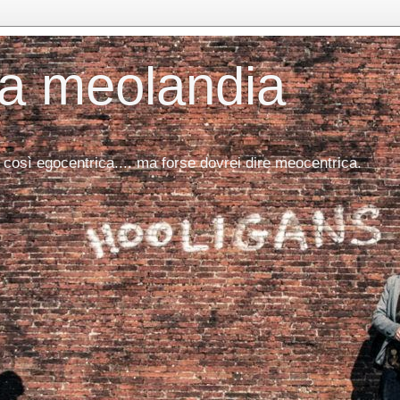
da meolandia
 così egocentrica.... ma forse dovrei dire meocentrica.