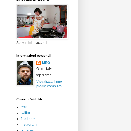
Se semini...raccogli!
Informazioni personali
MEO
Olmi, Italy
top sicret
Visualizza il mio
profilo completo
Connect With Me
email
twitter
facebook
instagram
pinterest