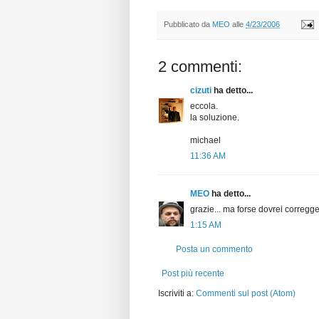
Pubblicato da
MEO
alle
4/23/2006
2 commenti:
cizuti
ha detto...
eccola.
la soluzione.
michael
11:36 AM
MEO
ha detto...
grazie... ma forse dovrei corregger
1:15 AM
Posta un commento
Post più recente
Iscriviti a:
Commenti sul post (Atom)