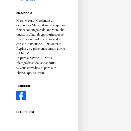
Meolandia
Meo, Meoni, Meolandia un
divenire di Meocentriso che spesso
finisce nel megaloide, ma visto che
questo frullato di ego porta spesso
il sorriso sui volti dei malcapitati
che ci si imbattono. "Dio salvi la
Regina e se gli avanza tempo anche
il Meoni".
In parole povere, il Diario
"fotografico" del sottoscritto,
talvolta corredate di parole in
libertà,
spesso inutili.
facebook
Lettori fissi