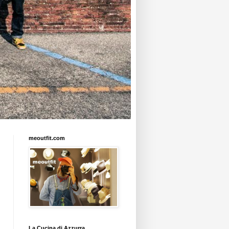
meoutfit.com
La Cucina di Azzurra