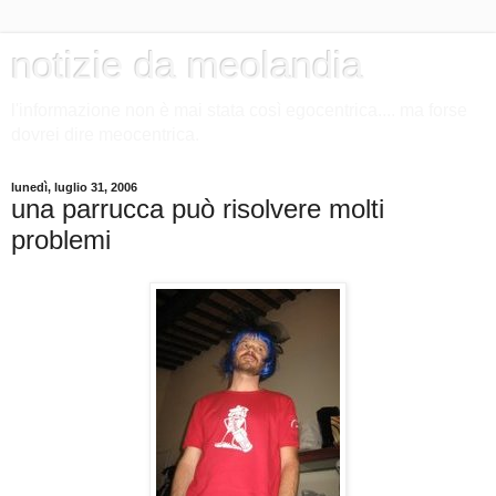
notizie da meolandia
l'informazione non è mai stata così egocentrica.... ma forse
dovrei dire meocentrica.
lunedì, luglio 31, 2006
una parrucca può risolvere molti
problemi