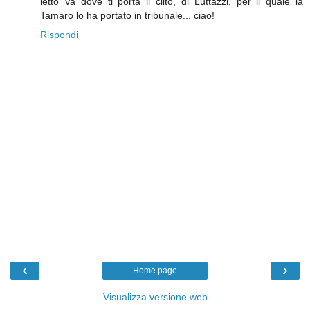
letto Va dove ti porta il clito, di Luttazzi, per il quale la
Tamaro lo ha portato in tribunale... ciao!
Rispondi
‹
›
Home page
Visualizza versione web