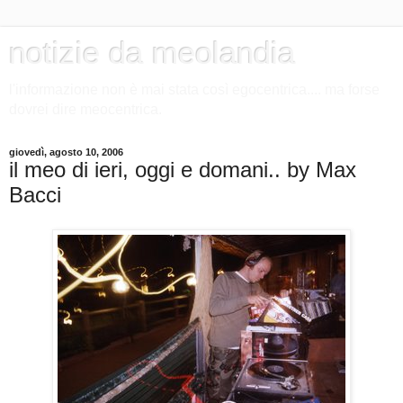
notizie da meolandia
l'informazione non è mai stata così egocentrica.... ma forse
dovrei dire meocentrica.
giovedì, agosto 10, 2006
il meo di ieri, oggi e domani.. by Max
Bacci