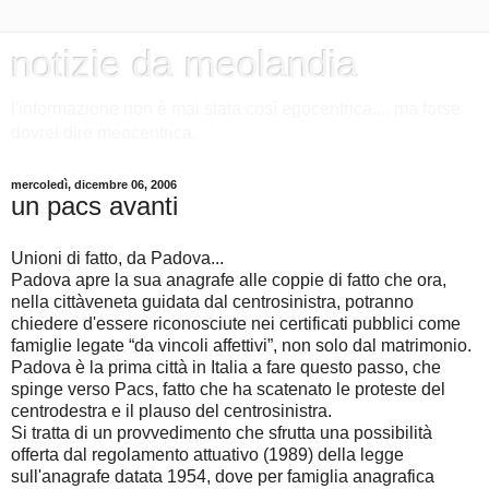
notizie da meolandia
l'informazione non è mai stata così egocentrica.... ma forse
dovrei dire meocentrica.
mercoledì, dicembre 06, 2006
un pacs avanti
Unioni di fatto, da Padova...
Padova apre la sua anagrafe alle coppie di fatto che ora,
nella cittàveneta guidata dal centrosinistra, potranno
chiedere d'essere riconosciute nei certificati pubblici come
famiglie legate “da vincoli affettivi”, non solo dal matrimonio.
Padova è la prima città in Italia a fare questo passo, che
spinge verso Pacs, fatto che ha scatenato le proteste del
centrodestra e il plauso del centrosinistra.
Si tratta di un provvedimento che sfrutta una possibilità
offerta dal regolamento attuativo (1989) della legge
sull'anagrafe datata 1954, dove per famiglia anagrafica