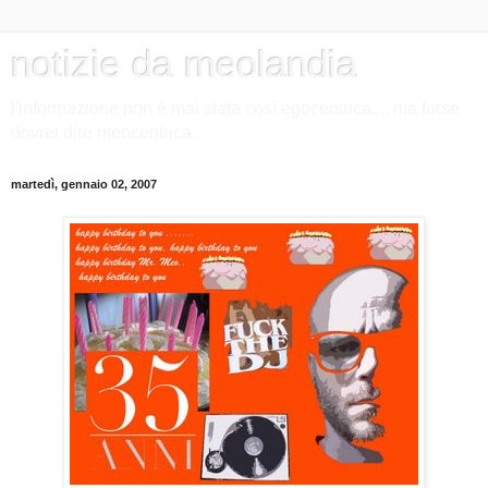
notizie da meolandia
l'informazione non è mai stata così egocentrica.... ma forse
dovrei dire meocentrica.
martedì, gennaio 02, 2007