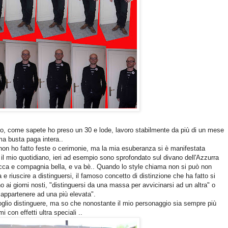
mo, come sapete ho preso un 30 e lode, lavoro stabilmente da più di un mese
ima busta paga intera..
o, non ho fatto feste o cerimonie, ma la mia esuberanza si è manifestata
il mio quotidiano, ieri ad esempio sono sprofondato sul divano dell'Azzurra
cca e compagnia bella, e va bè.. Quando lo style chiama non si può non
 e riuscire a distinguersi, il famoso concetto di distinzione che ha fatto si
 ai giorni nosti, "distinguersi da una massa per avvicinarsi ad un altra" o
 appartenere ad una più elevata".
glio distinguere, ma so che nonostante il mio personaggio sia sempre più
i con effetti ultra speciali ..