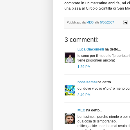
comprato in un mercatino anni fa, mi 
una pizza al Circolo Scintilla di San Mi
Pubblicato da
MEO
alle
5/06/2007
3 commenti:
Luca Giacomelli
ha detto...
io sono per il modello "proprietario
tiene prigionieri ancora)
1:29 PM
nonsisamai
ha detto...
qui dove vivo io e' piu' o meno co
3:49 PM
MEO
ha detto...
benissimo... perché niente e per 
qualcosa di temporaneo.
mitico jackie.. non ho mai avuto 