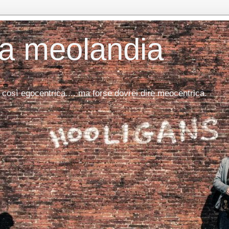
da meolandia
 così egocentrica.... ma forse dovrei dire meocentrica.