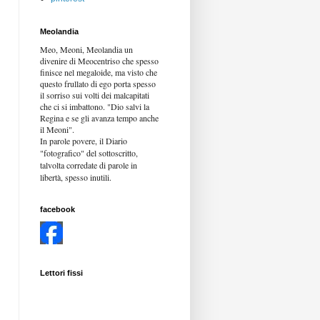
Meolandia
Meo, Meoni, Meolandia un
divenire di Meocentriso che spesso
finisce nel megaloide, ma visto che
questo frullato di ego porta spesso
il sorriso sui volti dei malcapitati
che ci si imbattono. "Dio salvi la
Regina e se gli avanza tempo anche
il Meoni".
In parole povere, il Diario
"fotografico" del sottoscritto,
talvolta corredate di parole in
libertà,
spesso inutili.
facebook
Lettori fissi