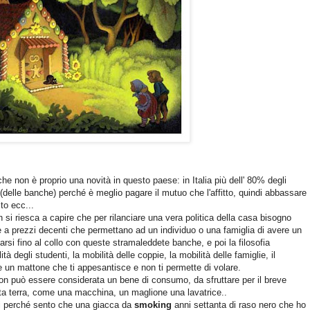
e non è proprio una novità in questo paese: in Italia più dell' 80% degli
à (delle banche) perché è meglio pagare il mutuo che l'affitto, quindi abbassare
ito ecc...
si riesca a capire che per rilanciare una vera politica della casa bisogno
nte a prezzi decenti che permettano ad un individuo o una famiglia di avere un
arsi fino al collo con queste stramaleddete banche, e poi la filosofia
lità degli studenti, la mobilità delle coppie, la mobilità delle famiglie, il
e un mattone che ti appesantisce e non ti permette di volare.
non può essere considerata un bene di consumo, da sfruttare per il breve
sta terra, come una macchina, un maglione una lavatrice..
i perché sento che una giacca da
smoking
anni settanta di raso nero che ho