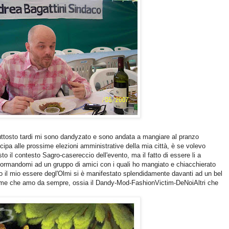
uttosto tardi mi sono dandyzato e sono andata a mangiare al pranzo
ipa alle prossime elezioni amministrative della mia città, è se volevo
sto il contesto Sagro-casereccio dell'evento, ma il fatto di essere li a
iformandomi ad un gruppo di amici con i quali ho mangiato e chiacchierato
oto il mio essere degl'Olmi si è manifestato splendidamente davanti ad un bel
ero me che amo da sempre, ossia il Dandy-Mod-FashionVictim-DeNoiAltri che