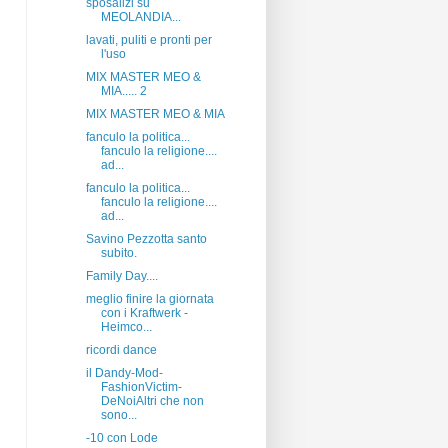
sposalizi su
MEOLANDIA...
lavati, puliti e pronti per
l'uso
MIX MASTER MEO &
MIA..... 2
MIX MASTER MEO & MIA
fanculo la politica...
fanculo la religione....
ad...
fanculo la politica...
fanculo la religione....
ad...
Savino Pezzotta santo
subito.
Family Day....
meglio finire la giornata
con i Kraftwerk -
Heimco...
ricordi dance
il Dandy-Mod-
FashionVictim-
DeNoiAltri che non
sono...
-10 con Lode