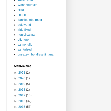
Tweed Run
Wonderfurluka
cizuti
f.o.p.p
frankieglobetrotter
goldworld
iride fixed
non si sa mai
ottonero
salmoriglio
sanforized
unsexsymbolallasettimana
Archivio blog
►
2021
(1)
►
2020
(1)
►
2019
(5)
►
2018
(1)
►
2017
(10)
►
2016
(32)
►
2015
(53)