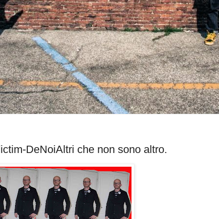
ctim-DeNoiAltri che non sono altro.