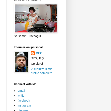
Se semini...raccogli!
Informazioni personali
MEO
Olmi, Italy
top sicret
Visualizza il mio
profilo completo
Connect With Me
email
twitter
facebook
instagram
pinterest