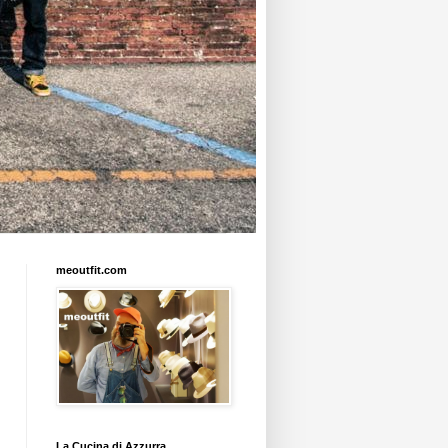
meoutfit.com
La Cucina di Azzurra