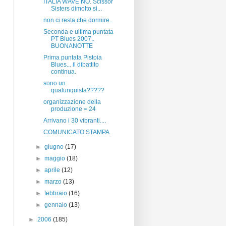
ITALIA WAVE NO. Scissor
Sisters dimolto si...
non ci resta che dormire..
Seconda e ultima puntata
PT Blues 2007..
BUONANOTTE
Prima puntata Pistoia
Blues... il dibattito
continua.
sono un
qualunquista?????
organizzazione della
produzione = 24
Arrivano i 30 vibranti....
COMUNICATO STAMPA
►
giugno
(17)
►
maggio
(18)
►
aprile
(12)
►
marzo
(13)
►
febbraio
(16)
►
gennaio
(13)
►
2006
(185)