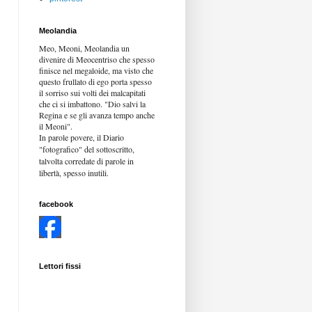
Meolandia
Meo, Meoni, Meolandia un
divenire di Meocentriso che spesso
finisce nel megaloide, ma visto che
questo frullato di ego porta spesso
il sorriso sui volti dei malcapitati
che ci si imbattono. "Dio salvi la
Regina e se gli avanza tempo anche
il Meoni".
In parole povere, il Diario
"fotografico" del sottoscritto,
talvolta corredate di parole in
libertà,
spesso inutili.
facebook
Lettori fissi