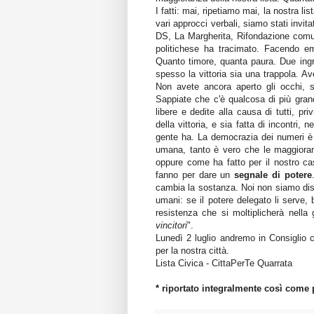
I fatti: mai, ripetiamo mai, la nostra l
vari approcci verbali, siamo stati invit
DS, La Margherita, Rifondazione comuni
politichese ha tracimato. Facendo em
Quanto timore, quanta paura. Due ingr
spesso la vittoria sia una trappola. A
Non avete ancora aperto gli occhi, si
Sappiate che c'è qualcosa di più gran
libere e dedite alla causa di tutti, pr
della vittoria, e sia fatta di incontri, 
gente ha. La democrazia dei numeri è 
umana, tanto è vero che le maggioran
oppure come ha fatto per il nostro cas
fanno per dare un
segnale di potere
cambia la sostanza. Noi non siamo dispo
umani: se il potere delegato li serve,
resistenza che si moltiplicherà nella
vincitori
".
Lunedì 2 luglio andremo in Consiglio 
per la nostra città.
Lista Civica - CittaPerTe Quarrata
* riportato integralmente così come