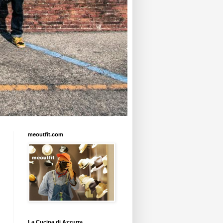
meoutfit.com
La Cucina di Azzurra