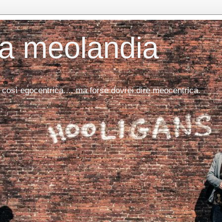
da meolandia
 così egocentrica.... ma forse dovrei dire meocentrica.