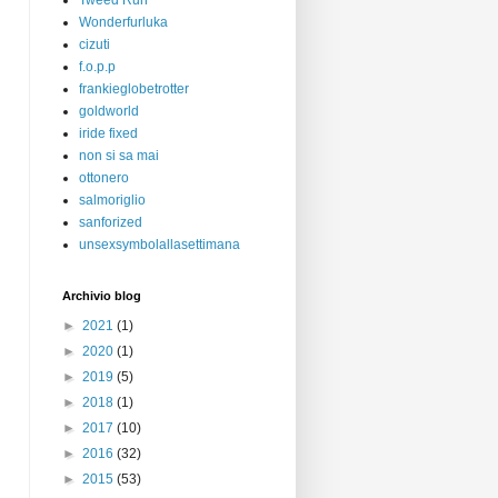
Tweed Run
Wonderfurluka
cizuti
f.o.p.p
frankieglobetrotter
goldworld
iride fixed
non si sa mai
ottonero
salmoriglio
sanforized
unsexsymbolallasettimana
Archivio blog
►
2021
(1)
►
2020
(1)
►
2019
(5)
►
2018
(1)
►
2017
(10)
►
2016
(32)
►
2015
(53)