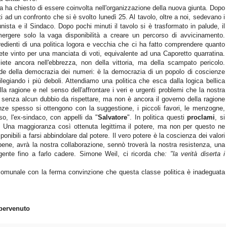
ista ha chiesto di essere coinvolta nell'organizzazione della nuova giunta. Dopo
ati ad un confronto che si è svolto lunedì 25. Al tavolo, oltre a noi, sedevano i
sta e il Sindaco. Dopo pochi minuti il tavolo si è trasformato in palude, il
ergere solo la vaga disponibilità a creare un percorso di avvicinamento.
edienti di una politica logora e vecchia che ci ha fatto comprendere quanto
vete vinto per una manciata di voti, equivalente ad una Caporetto quarratina.
ete ancora nell'ebbrezza, non della vittoria, ma della scampato pericolo.
de della democrazia dei numeri: è la democrazia di un popolo di coscienze
ivilegiando i più deboli. Attendiamo una politica che esca dalla logica bellica
nella ragione e nel senso dell'affrontare i veri e urgenti problemi che la nostra
senza alcun dubbio da rispettare, ma non è ancora il governo della ragione
ze spesso si ottengono con la suggestione, i piccoli favori, le menzogne,
o, l'ex-sindaco, con appelli da "
Salvatore
". In politica questi
proclami
, si
. Una maggioranza così ottenuta legittima il potere, ma non per questo ne
nibili a farsi abbindolare dal potere. Il vero potere è la coscienza dei valori
 bene, avrà la nostra collaborazione, sennò troverà la nostra resistenza, una
 gente fino a farlo cadere. Simone Weil, ci
ricorda che
: "la verità diserta i
comunale con la ferma convinzione che questa classe politica è inadeguata
 pervenuto