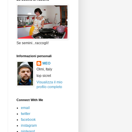
Se semini...raccogli!
Informazioni personali
MEO
Olmi, Italy
top sicret
Visualizza il mio
profilo completo
Connect With Me
email
twitter
facebook
instagram
pinterest