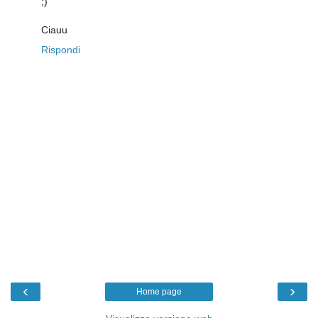
;)
Ciauu
Rispondi
‹
›
Home page