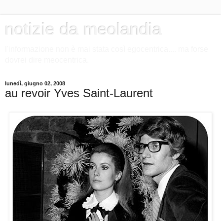
notizie da meolandia
l'informazione non è mai stata così egocentrica.... ma forse
dovrei dire meocentrica.
lunedì, giugno 02, 2008
au revoir Yves Saint-Laurent