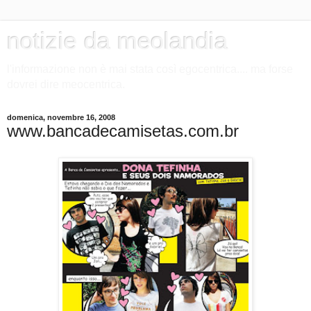
notizie da meolandia
l'informazione non è mai stata così egocentrica.... ma forse
dovrei dire meocentrica.
domenica, novembre 16, 2008
www.bancadecamisetas.com.br