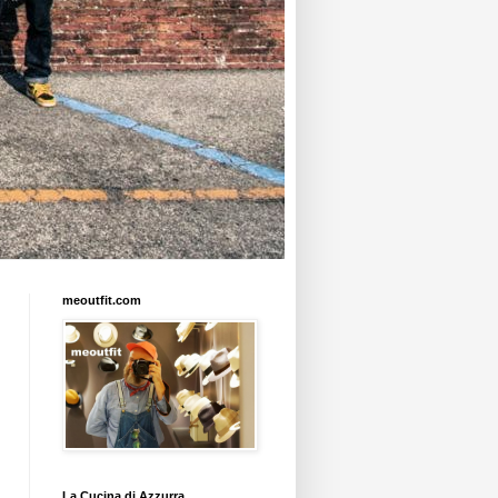
meoutfit.com
La Cucina di Azzurra