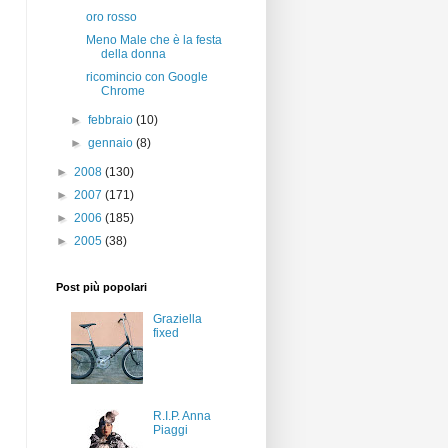
oro rosso
Meno Male che è la festa
della donna
ricomincio con Google
Chrome
►
febbraio
(10)
►
gennaio
(8)
►
2008
(130)
►
2007
(171)
►
2006
(185)
►
2005
(38)
Post più popolari
Graziella
fixed
R.I.P. Anna
Piaggi