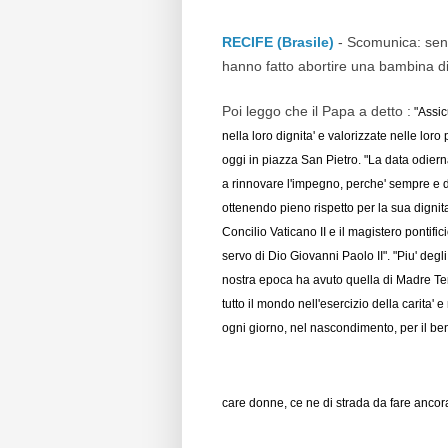
RECIFE (Brasile)
- Scomunica: sent
hanno fatto abortire una bambina di 
Poi leggo che il Papa a detto :
"Assic
nella loro dignita' e valorizzate nelle loro
oggi in piazza San Pietro. "La data odierna
a rinnovare l'impegno, perche' sempre e 
ottenendo pieno rispetto per la sua dignita
Concilio Vaticano II e il magistero pontific
servo di Dio Giovanni Paolo II". "Piu' degl
nostra epoca ha avuto quella di Madre Tere
tutto il mondo nell'esercizio della carita
ogni giorno, nel nascondimento, per il ben
care donne, ce ne di strada da fare ancora.