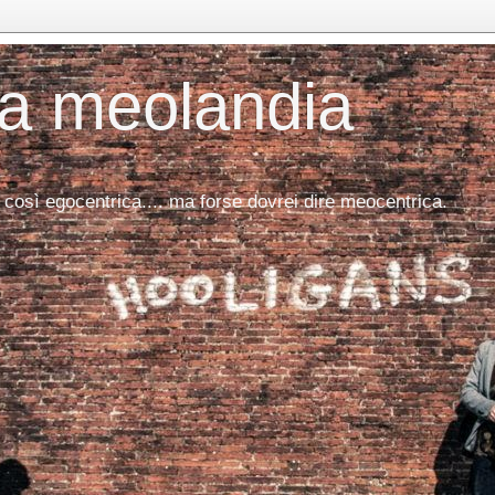
da meolandia
 così egocentrica.... ma forse dovrei dire meocentrica.