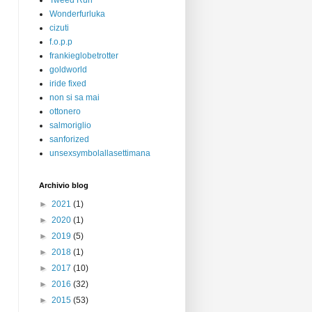
Tweed Run
Wonderfurluka
cizuti
f.o.p.p
frankieglobetrotter
goldworld
iride fixed
non si sa mai
ottonero
salmoriglio
sanforized
unsexsymbolallasettimana
Archivio blog
►
2021
(1)
►
2020
(1)
►
2019
(5)
►
2018
(1)
►
2017
(10)
►
2016
(32)
►
2015
(53)