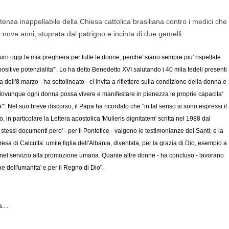
enza inappellabile della Chiesa cattolica brasiliana contro i medici che
nove anni, stuprata dal patrigno e incinta di due gemelli.
uro oggi la mia preghiera per tutte le donne, perche' siano sempre piu' rispettate
 positive potenzialita'". Lo ha detto Benedetto XVI salutando i 40 mila fedeli presenti
 dell'8 marzo - ha sottolineato - ci invita a riflettere sulla condizione della donna e
dovunque ogni donna possa vivere e manifestare in pienezza le proprie capacita'
"'. Nel suo breve discorso, il Papa ha ricordato che "in tal senso si sono espressi il
io, in particolare la Lettera apostolica 'Mulieris dignitatem' scritta nel 1988 dal
i stessi documenti pero' - per il Pontefice - valgono le testimonianze dei Santi; e la
sa di Calcutta: umile figlia dell'Albania, diventata, per la grazia di Dio, esempio a
' e nel servizio alla promozione umana. Quante altre donne - ha concluso - lavorano
e dell'umanita' e per il Regno di Dio".
....