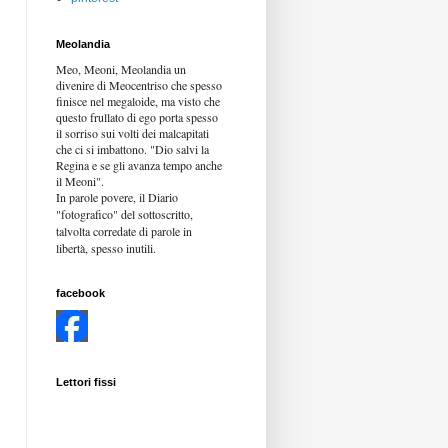
Meolandia
Meo, Meoni, Meolandia un
divenire di Meocentriso che spesso
finisce nel megaloide, ma visto che
questo frullato di ego porta spesso
il sorriso sui volti dei malcapitati
che ci si imbattono. "Dio salvi la
Regina e se gli avanza tempo anche
il Meoni".
In parole povere, il Diario
"fotografico" del sottoscritto,
talvolta corredate di parole in
libertà,
spesso inutili.
facebook
Lettori fissi