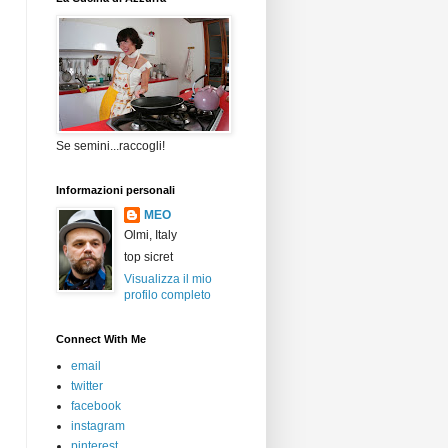
Se semini...raccogli!
Informazioni personali
MEO
Olmi, Italy
top sicret
Visualizza il mio
profilo completo
Connect With Me
email
twitter
facebook
instagram
pinterest