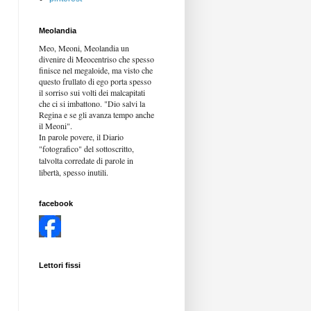
Meolandia
Meo, Meoni, Meolandia un
divenire di Meocentriso che spesso
finisce nel megaloide, ma visto che
questo frullato di ego porta spesso
il sorriso sui volti dei malcapitati
che ci si imbattono. "Dio salvi la
Regina e se gli avanza tempo anche
il Meoni".
In parole povere, il Diario
"fotografico" del sottoscritto,
talvolta corredate di parole in
libertà,
spesso inutili.
facebook
Lettori fissi