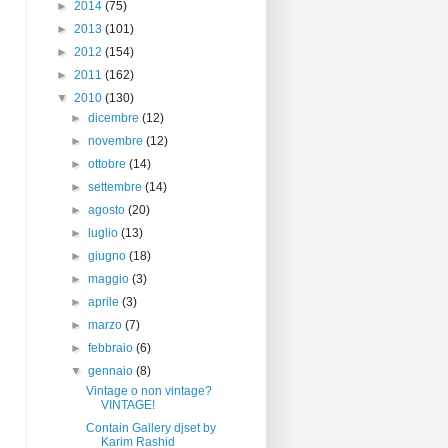
►
2014
(75)
►
2013
(101)
►
2012
(154)
►
2011
(162)
▼
2010
(130)
►
dicembre
(12)
►
novembre
(12)
►
ottobre
(14)
►
settembre
(14)
►
agosto
(20)
►
luglio
(13)
►
giugno
(18)
►
maggio
(3)
►
aprile
(3)
►
marzo
(7)
►
febbraio
(6)
▼
gennaio
(8)
Vintage o non vintage?
VINTAGE!
Contain Gallery djset by
Karim Rashid