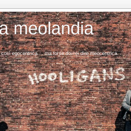
da meolandia
 così egocentrica.... ma forse dovrei dire meocentrica.