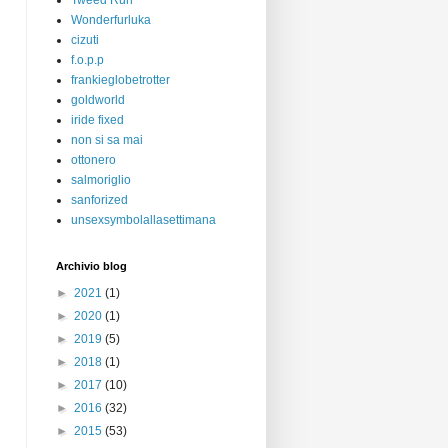
Tweed Run
Wonderfurluka
cizuti
f.o.p.p
frankieglobetrotter
goldworld
iride fixed
non si sa mai
ottonero
salmoriglio
sanforized
unsexsymbolallasettimana
Archivio blog
►
2021
(1)
►
2020
(1)
►
2019
(5)
►
2018
(1)
►
2017
(10)
►
2016
(32)
►
2015
(53)