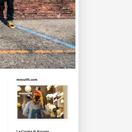
meoutfit.com
La Cucina di Azzurra