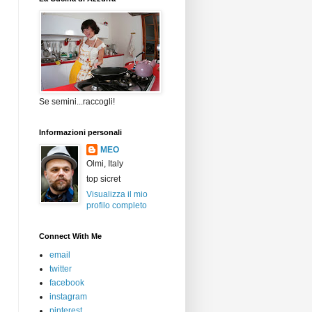
Se semini...raccogli!
Informazioni personali
MEO
Olmi, Italy
top sicret
Visualizza il mio
profilo completo
Connect With Me
email
twitter
facebook
instagram
pinterest