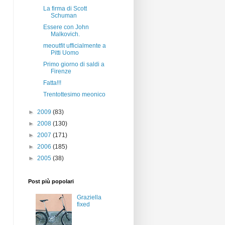
La firma di Scott
Schuman
Essere con John
Malkovich.
meoutfit ufficialmente a
Pitti Uomo
Primo giorno di saldi a
Firenze
Fatta!!!
Trentottesimo meonico
►
2009
(83)
►
2008
(130)
►
2007
(171)
►
2006
(185)
►
2005
(38)
Post più popolari
Graziella
fixed