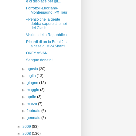
e ci dispiace per gli...
Forrottoli-Lucciano-
Montemagno. PX Tour
«Penso che la gente
debba sapere che noi
dei Clash...
Vetrine della Repubblica
Ricordi di un fu Breakfast
a casa di Mic&Shanti
OKEY ASIAN
Sangue donato!
►
agosto
(20)
►
luglio
(13)
►
giugno
(18)
►
maggio
(3)
►
aprile
(3)
►
marzo
(7)
►
febbraio
(6)
►
gennaio
(8)
►
2009
(83)
►
2008
(130)