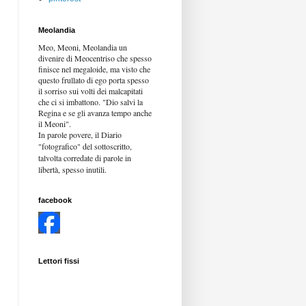
Meolandia
Meo, Meoni, Meolandia un
divenire di Meocentriso che spesso
finisce nel megaloide, ma visto che
questo frullato di ego porta spesso
il sorriso sui volti dei malcapitati
che ci si imbattono. "Dio salvi la
Regina e se gli avanza tempo anche
il Meoni".
In parole povere, il Diario
"fotografico" del sottoscritto,
talvolta corredate di parole in
libertà,
spesso inutili.
facebook
Lettori fissi