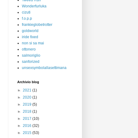
Tweed Run
Wonderfurluka
cizuti
f.o.p.p
frankieglobetrotter
goldworld
iride fixed
non si sa mai
ottonero
salmoriglio
sanforized
unsexsymbolallasettimana
Archivio blog
►
2021
(1)
►
2020
(1)
►
2019
(5)
►
2018
(1)
►
2017
(10)
►
2016
(32)
►
2015
(53)