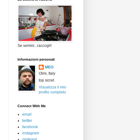
Se semini...raccogli!
Informazioni personali
MEO
Olmi, Italy
top sicret
Visualizza il mio
profilo completo
Connect With Me
email
twitter
facebook
instagram
pinterest