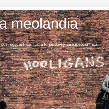
da meolandia
 così egocentrica.... ma forse dovrei dire meocentrica.