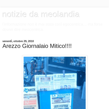
notizie da meolandia
l'informazione non è mai stata così egocentrica.... ma forse
dovrei dire meocentrica.
venerdì, ottobre 29, 2010
Arezzo Giornalaio Mitico!!!!