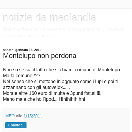
notizie da meolandia
l'informazione non è mai stata così egocentrica.... ma forse
dovrei dire meocentrica.
sabato, gennaio 15, 2011
Montelupo non perdona
Non so se sia il fatto che si chiami comune di Montelupo...
Ma fa comune???
Nel senso che si mettono in agguato come i lupi e poi ti
azzannano con gli autovelox......
Morale altre 160 euro di multa e 3punti fottuti!!!!,
Meno male che ho l'ipod... Hihihihihihhi
MEO
alle
1/15/2011
Condividi