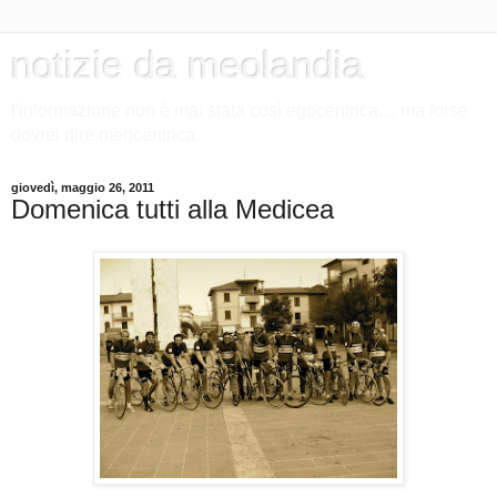
notizie da meolandia
l'informazione non è mai stata così egocentrica.... ma forse
dovrei dire meocentrica.
giovedì, maggio 26, 2011
Domenica tutti alla Medicea