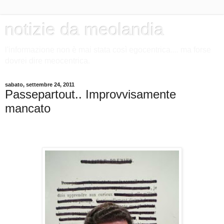
notizie da meolandia
l'informazione non è mai stata così egocentrica.... ma forse
dovrei dire meocentrica.
sabato, settembre 24, 2011
Passepartout.. Improvvisamente
mancato