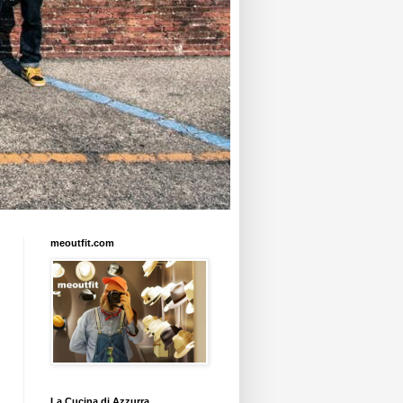
meoutfit.com
La Cucina di Azzurra