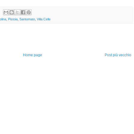
olina
,
Pistoia
,
Santomato
,
Villa Celle
Home page
Post più vecchio