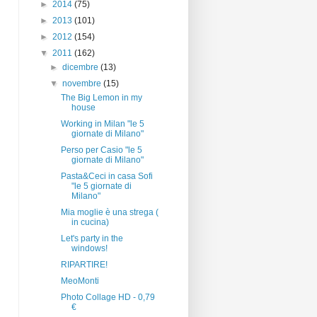
►
2014
(75)
►
2013
(101)
►
2012
(154)
▼
2011
(162)
►
dicembre
(13)
▼
novembre
(15)
The Big Lemon in my
house
Working in Milan "le 5
giornate di Milano"
Perso per Casio "le 5
giornate di Milano"
Pasta&Ceci in casa Sofi
"le 5 giornate di
Milano"
Mia moglie è una strega (
in cucina)
Let's party in the
windows!
RIPARTIRE!
MeoMonti
Photo Collage HD - 0,79
€