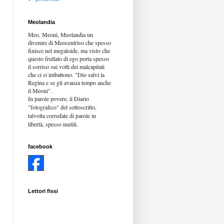
Meolandia
Meo, Meoni, Meolandia un
divenire di Meocentriso che spesso
finisce nel megaloide, ma visto che
questo frullato di ego porta spesso
il sorriso sui volti dei malcapitati
che ci si imbattono. "Dio salvi la
Regina e se gli avanza tempo anche
il Meoni".
In parole povere, il Diario
"fotografico" del sottoscritto,
talvolta corredate di parole in
libertà,
spesso inutili.
facebook
Lettori fissi