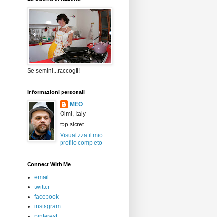
Se semini...raccogli!
Informazioni personali
MEO
Olmi, Italy
top sicret
Visualizza il mio
profilo completo
Connect With Me
email
twitter
facebook
instagram
pinterest