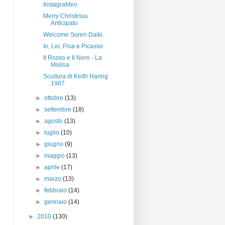
InstagraMeo
Merry Christmas
Anticipato
Welcome Soren Daiki.
Io, Lei, Pisa e Picasso
Il Rosso e Il Nero - La
Molina
Scultura di Keith Haring
1987
►
ottobre
(13)
►
settembre
(18)
►
agosto
(13)
►
luglio
(10)
►
giugno
(9)
►
maggio
(13)
►
aprile
(17)
►
marzo
(13)
►
febbraio
(14)
►
gennaio
(14)
►
2010
(130)