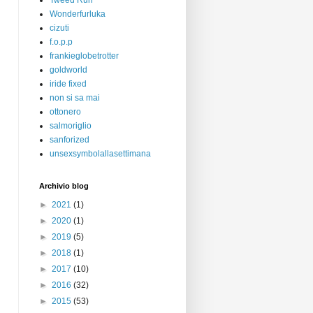
Tweed Run
Wonderfurluka
cizuti
f.o.p.p
frankieglobetrotter
goldworld
iride fixed
non si sa mai
ottonero
salmoriglio
sanforized
unsexsymbolallasettimana
Archivio blog
►
2021
(1)
►
2020
(1)
►
2019
(5)
►
2018
(1)
►
2017
(10)
►
2016
(32)
►
2015
(53)