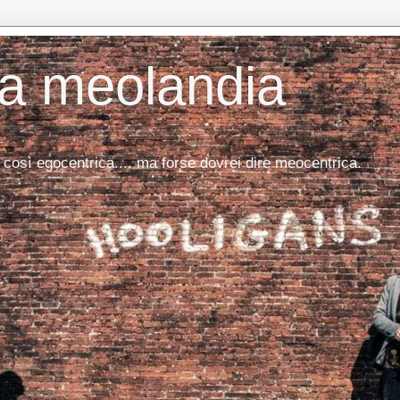
da meolandia
 così egocentrica.... ma forse dovrei dire meocentrica.