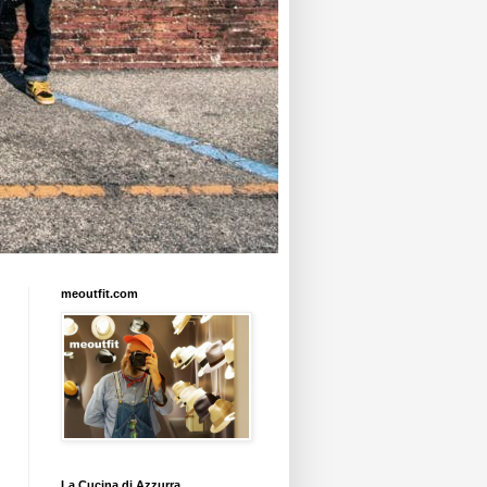
meoutfit.com
La Cucina di Azzurra