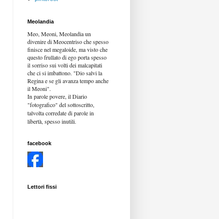
Meolandia
Meo, Meoni, Meolandia un
divenire di Meocentriso che spesso
finisce nel megaloide, ma visto che
questo frullato di ego porta spesso
il sorriso sui volti dei malcapitati
che ci si imbattono. "Dio salvi la
Regina e se gli avanza tempo anche
il Meoni".
In parole povere, il Diario
"fotografico" del sottoscritto,
talvolta corredate di parole in
libertà,
spesso inutili.
facebook
Lettori fissi