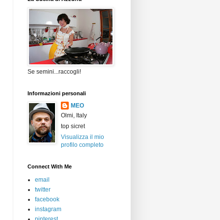
Se semini...raccogli!
Informazioni personali
MEO
Olmi, Italy
top sicret
Visualizza il mio
profilo completo
Connect With Me
email
twitter
facebook
instagram
pinterest