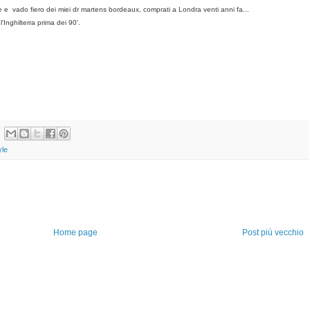
e e vado fiero dei miei dr martens bordeaux, comprati a Londra venti anni fa...
'Inghilterra prima dei 90'.
yle
Home page
Post più vecchio