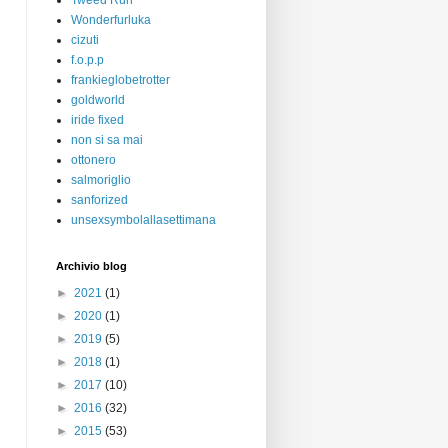
Tweed Run
Wonderfurluka
cizuti
f.o.p.p
frankieglobetrotter
goldworld
iride fixed
non si sa mai
ottonero
salmoriglio
sanforized
unsexsymbolallasettimana
Archivio blog
►
2021
(1)
►
2020
(1)
►
2019
(5)
►
2018
(1)
►
2017
(10)
►
2016
(32)
►
2015
(53)