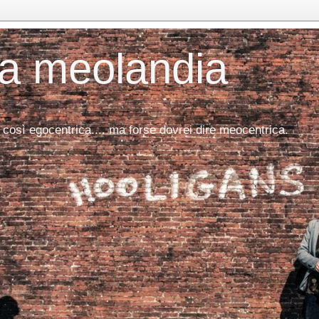
da meolandia
 così egocentrica.... ma forse dovrei dire meocentrica.