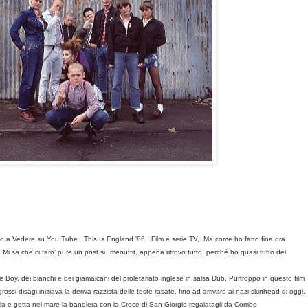
o a Vedere su You Tube.. This Is England '86...Film e serie TV, Ma come ho fatto fina ora
d!! Mi sa che ci faro' pure un post su meoutfit, appena ritrovo tutto, perché ho quasi tutto del
 Boy, dei bianchi e bei giamaicani del proletariato inglese in salsa Dub. Purtroppo in questo film
ossi disagi iniziava la deriva razzista delle teste rasate, fino ad arrivare ai nazi skinhead di oggi,
a e getta nel mare la bandiera con la Croce di San Giorgio regalatagli da Combo,