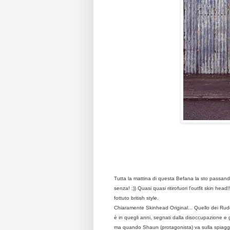
Tutta la mattina di questa Befana la sto passand
senza! :)) Quasi quasi ritirofuori l'outfit skin hea
fottuto british style.
Chiaramente Skinhead Original... Quello dei
Rude
è in quegli anni, segnati dalla disoccupazione e gr
ma
quando Shaun (protagonista) va sulla spiaggi