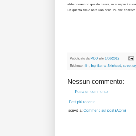
abbandonando questa deriva, mi si riapre il cuor
Da questo film è nata una serie TV, che descrive l
Pubblicato da
MEO
alle
1/06/2012
Etichette:
film
,
Inghilterra
,
Skinhead
,
street st
Nessun commento:
Posta un commento
Post più recente
Iscriviti a:
Commenti sul post (Atom)