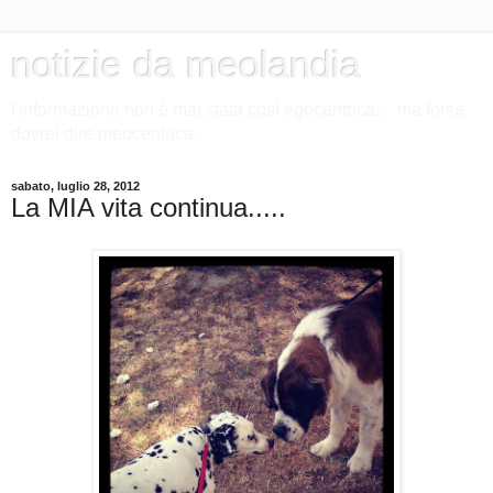
notizie da meolandia
l'informazione non è mai stata così egocentrica.... ma forse
dovrei dire meocentrica.
sabato, luglio 28, 2012
La MIA vita continua.....