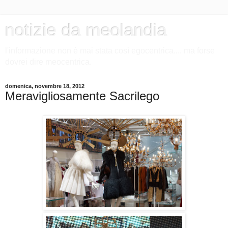
notizie da meolandia
l'informazione non è mai stata così egocentrica.... ma forse
dovrei dire meocentrica.
domenica, novembre 18, 2012
Meravigliosamente Sacrilego