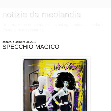
notizie da meolandia
l'informazione non è mai stata così egocentrica.... ma forse
dovrei dire meocentrica.
sabato, dicembre 08, 2012
SPECCHIO MAGICO