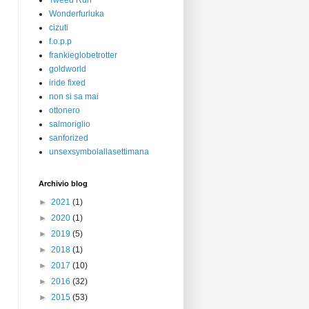
Tweed Run
Wonderfurluka
cizuti
f.o.p.p
frankieglobetrotter
goldworld
iride fixed
non si sa mai
ottonero
salmoriglio
sanforized
unsexsymbolallasettimana
Archivio blog
►
2021
(1)
►
2020
(1)
►
2019
(5)
►
2018
(1)
►
2017
(10)
►
2016
(32)
►
2015
(53)