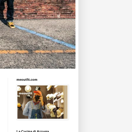
meoutfit.com
La Cucina di Azzurra