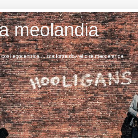
da meolandia
 così egocentrica.... ma forse dovrei dire meocentrica.