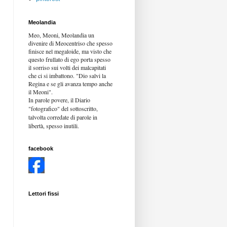
Meolandia
Meo, Meoni, Meolandia un
divenire di Meocentriso che spesso
finisce nel megaloide, ma visto che
questo frullato di ego porta spesso
il sorriso sui volti dei malcapitati
che ci si imbattono. "Dio salvi la
Regina e se gli avanza tempo anche
il Meoni".
In parole povere, il Diario
"fotografico" del sottoscritto,
talvolta corredate di parole in
libertà,
spesso inutili.
facebook
Lettori fissi