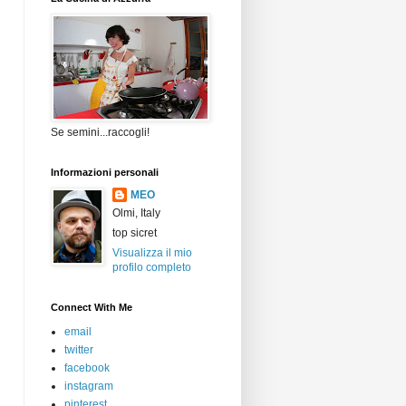
Se semini...raccogli!
Informazioni personali
MEO
Olmi, Italy
top sicret
Visualizza il mio
profilo completo
Connect With Me
email
twitter
facebook
instagram
pinterest