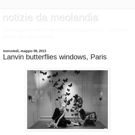
notizie da meolandia
l'informazione non è mai stata così egocentrica.... ma forse
dovrei dire meocentrica.
mercoledì, maggio 08, 2013
Lanvin butterflies windows, Paris