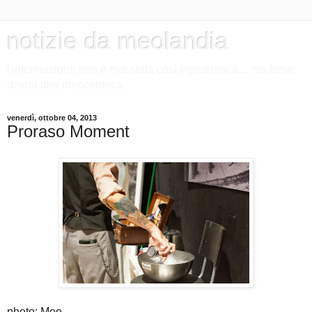
notizie da meolandia
l'informazione non è mai stata così egocentrica.... ma forse
dovrei dire meocentrica.
venerdì, ottobre 04, 2013
Proraso Moment
photo: Meo