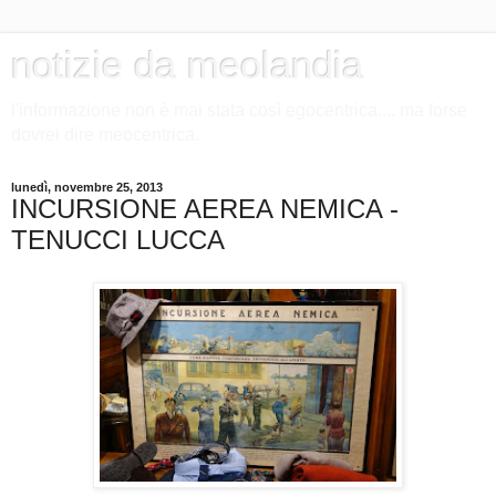
notizie da meolandia
l'informazione non è mai stata così egocentrica.... ma forse
dovrei dire meocentrica.
lunedì, novembre 25, 2013
INCURSIONE AEREA NEMICA -
TENUCCI LUCCA