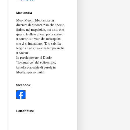
Meolandia
Meo, Meoni, Meolandia un
divenire di Meocentriso che spesso
finisce nel megaloide, ma visto che
questo frullato di ego porta spesso
il sorriso sui volti dei malcapitati
che ci si imbattono. "Dio salvi la
Regina e se gli avanza tempo anche
il Meoni".
In parole povere, il Diario
"fotografico" del sottoscritto,
talvolta corredate di parole in
libertà,
spesso inutili.
facebook
Lettori fissi