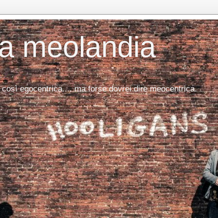
da meolandia
 così egocentrica.... ma forse dovrei dire meocentrica.