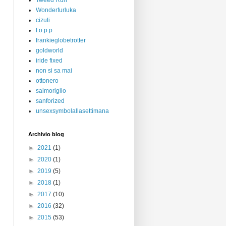
Tweed Run
Wonderfurluka
cizuti
f.o.p.p
frankieglobetrotter
goldworld
iride fixed
non si sa mai
ottonero
salmoriglio
sanforized
unsexsymbolallasettimana
Archivio blog
►
2021
(1)
►
2020
(1)
►
2019
(5)
►
2018
(1)
►
2017
(10)
►
2016
(32)
►
2015
(53)