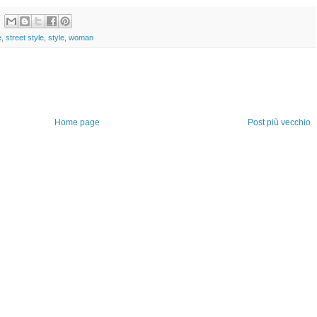
e
,
street style
,
style
,
woman
Home page
Post più vecchio