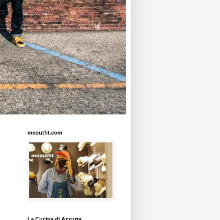
meoutfit.com
La Cucina di Azzurra