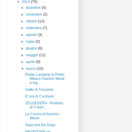
▼
2014
(75)
►
dicembre
(5)
►
novembre
(2)
►
ottobre
(12)
►
settembre
(7)
►
agosto
(3)
►
luglio
(2)
►
giugno
(6)
►
maggio
(12)
►
aprile
(9)
▼
marzo
(10)
Pasta, Lasagne al Pesto,
Milano Fashion Week
e Ing...
Gatto di Tuscania
E' ora di Cucinare.
ZEUSEDERA - Profumo
di T-shirt...
La Cucina di Azzurra -
Movie
Gaia and the Dogs
MEOFITTER on