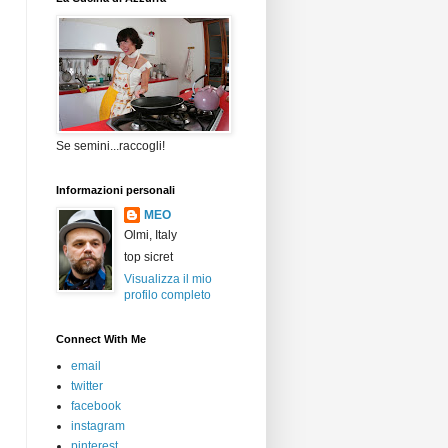
Se semini...raccogli!
Informazioni personali
MEO
Olmi, Italy
top sicret
Visualizza il mio
profilo completo
Connect With Me
email
twitter
facebook
instagram
pinterest