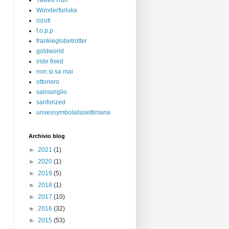
Tweed Run
Wonderfurluka
cizuti
f.o.p.p
frankieglobetrotter
goldworld
iride fixed
non si sa mai
ottonero
salmoriglio
sanforized
unsexsymbolallasettimana
Archivio blog
►
2021
(1)
►
2020
(1)
►
2019
(5)
►
2018
(1)
►
2017
(10)
►
2016
(32)
►
2015
(53)