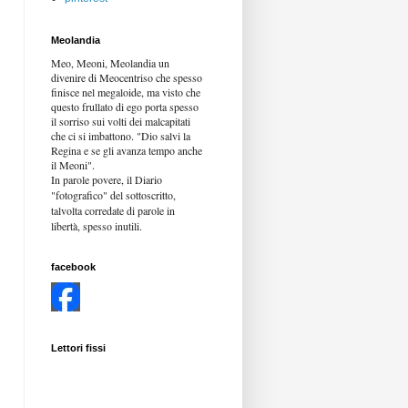
Meolandia
Meo, Meoni, Meolandia un
divenire di Meocentriso che spesso
finisce nel megaloide, ma visto che
questo frullato di ego porta spesso
il sorriso sui volti dei malcapitati
che ci si imbattono. "Dio salvi la
Regina e se gli avanza tempo anche
il Meoni".
In parole povere, il Diario
"fotografico" del sottoscritto,
talvolta corredate di parole in
libertà,
spesso inutili.
facebook
Lettori fissi