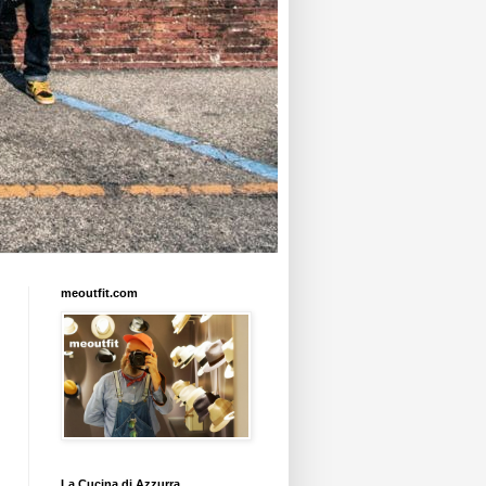
meoutfit.com
La Cucina di Azzurra