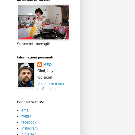
Se semini...raccogli!
Informazioni personali
MEO
Olmi, Italy
top sicret
Visualizza il mio
profilo completo
Connect With Me
email
twitter
facebook
instagram
pinterest