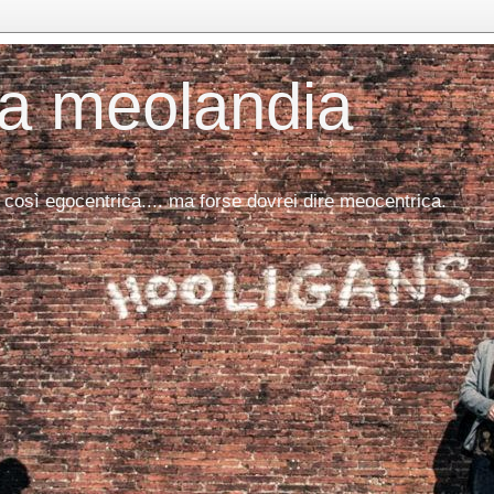
da meolandia
 così egocentrica.... ma forse dovrei dire meocentrica.