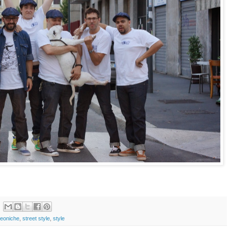
meoniche
,
street style
,
style