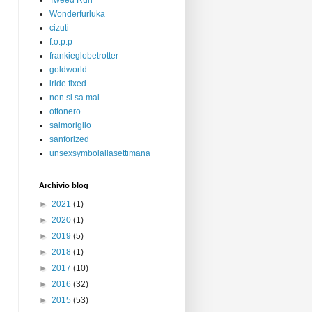
Tweed Run
Wonderfurluka
cizuti
f.o.p.p
frankieglobetrotter
goldworld
iride fixed
non si sa mai
ottonero
salmoriglio
sanforized
unsexsymbolallasettimana
Archivio blog
►
2021
(1)
►
2020
(1)
►
2019
(5)
►
2018
(1)
►
2017
(10)
►
2016
(32)
►
2015
(53)