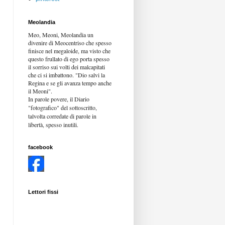
Meolandia
Meo, Meoni, Meolandia un
divenire di Meocentriso che spesso
finisce nel megaloide, ma visto che
questo frullato di ego porta spesso
il sorriso sui volti dei malcapitati
che ci si imbattono. "Dio salvi la
Regina e se gli avanza tempo anche
il Meoni".
In parole povere, il Diario
"fotografico" del sottoscritto,
talvolta corredate di parole in
libertà,
spesso inutili.
facebook
Lettori fissi