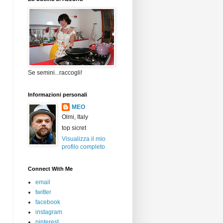
Se semini...raccogli!
Informazioni personali
MEO
Olmi, Italy
top sicret
Visualizza il mio
profilo completo
Connect With Me
email
twitter
facebook
instagram
pinterest