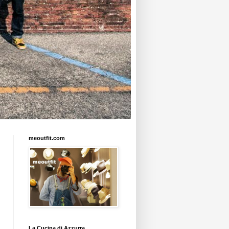
meoutfit.com
La Cucina di Azzurra