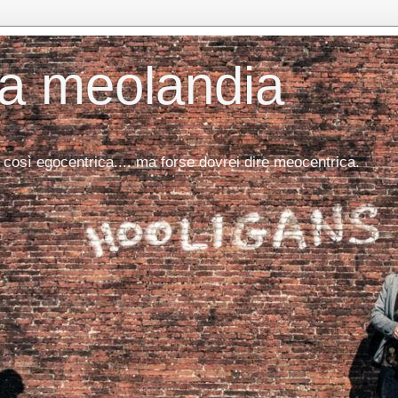
da meolandia
 così egocentrica.... ma forse dovrei dire meocentrica.