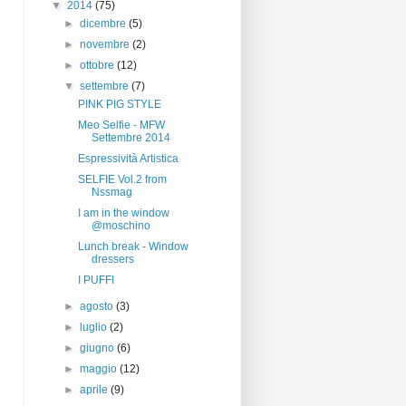
▼
2014
(75)
►
dicembre
(5)
►
novembre
(2)
►
ottobre
(12)
▼
settembre
(7)
PINK PIG STYLE
Meo Selfie - MFW
Settembre 2014
Espressività Artistica
SELFIE Vol.2 from
Nssmag
I am in the window
@moschino
Lunch break - Window
dressers
I PUFFI
►
agosto
(3)
►
luglio
(2)
►
giugno
(6)
►
maggio
(12)
►
aprile
(9)