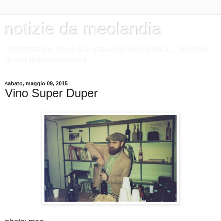
notizie da meolandia
l'informazione non è mai stata così egocentrica.... ma forse
dovrei dire meocentrica.
sabato, maggio 09, 2015
Vino Super Duper