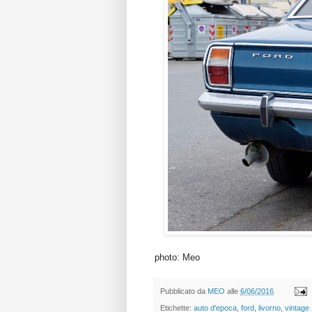
photo: Meo
Pubblicato da
MEO
alle
6/06/2016
Etichette:
auto d'epoca
,
ford
,
livorno
,
vintage