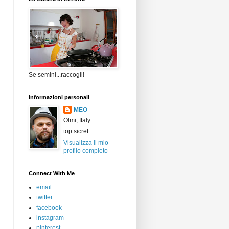
Se semini...raccogli!
Informazioni personali
MEO
Olmi, Italy
top sicret
Visualizza il mio
profilo completo
Connect With Me
email
twitter
facebook
instagram
pinterest