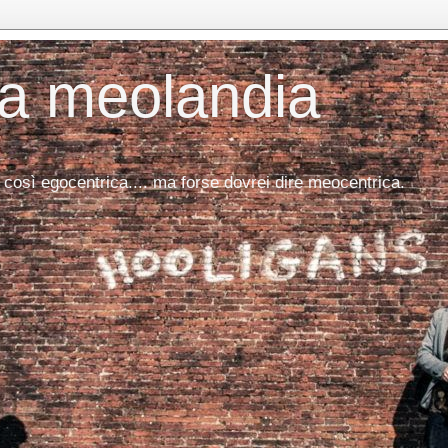
da meolandia
 così egocentrica.... ma forse dovrei dire meocentrica.