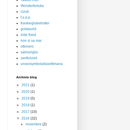
Tweed Run
Wonderfurluka
cizuti
f.o.p.p
frankieglobetrotter
goldworld
iride fixed
non si sa mai
ottonero
salmoriglio
sanforized
unsexsymbolallasettimana
Archivio blog
►
2021
(1)
►
2020
(1)
►
2019
(5)
►
2018
(1)
►
2017
(10)
▼
2016
(32)
►
novembre
(2)