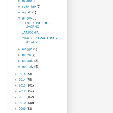
►
ottobre
(4)
►
settembre
(6)
►
agosto
(1)
▼
giugno
(3)
FORD TAUNUS XL -
LIVORNO
LA NICCHIA
CRACKERS MAGAZINE -
MY COVER
►
maggio
(5)
►
marzo
(4)
►
febbraio
(2)
►
gennaio
(5)
►
2015
(53)
►
2014
(75)
►
2013
(101)
►
2012
(154)
►
2011
(162)
►
2010
(130)
►
2009
(83)