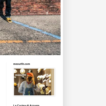
meoutfit.com
La Cucina di Azzurra