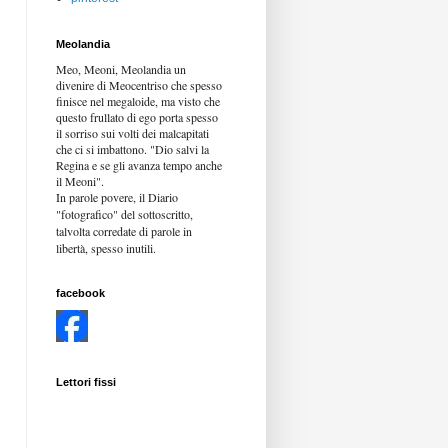
Meolandia
Meo, Meoni, Meolandia un
divenire di Meocentriso che spesso
finisce nel megaloide, ma visto che
questo frullato di ego porta spesso
il sorriso sui volti dei malcapitati
che ci si imbattono. "Dio salvi la
Regina e se gli avanza tempo anche
il Meoni".
In parole povere, il Diario
"fotografico" del sottoscritto,
talvolta corredate di parole in
libertà,
spesso inutili.
facebook
Lettori fissi