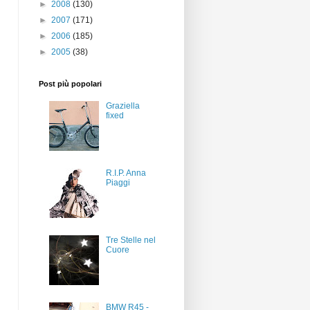
►
2008
(130)
►
2007
(171)
►
2006
(185)
►
2005
(38)
Post più popolari
Graziella
fixed
R.I.P. Anna
Piaggi
Tre Stelle nel
Cuore
BMW R45 -