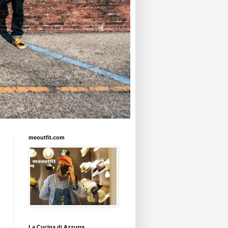
meoutfit.com
La Cucina di Azzurra