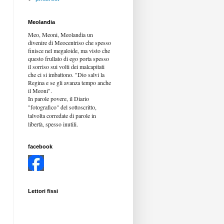
Meolandia
Meo, Meoni, Meolandia un
divenire di Meocentriso che spesso
finisce nel megaloide, ma visto che
questo frullato di ego porta spesso
il sorriso sui volti dei malcapitati
che ci si imbattono. "Dio salvi la
Regina e se gli avanza tempo anche
il Meoni".
In parole povere, il Diario
"fotografico" del sottoscritto,
talvolta corredate di parole in
libertà,
spesso inutili.
facebook
Lettori fissi