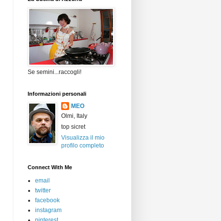
Se semini...raccogli!
Informazioni personali
MEO
Olmi, Italy
top sicret
Visualizza il mio
profilo completo
Connect With Me
email
twitter
facebook
instagram
pinterest