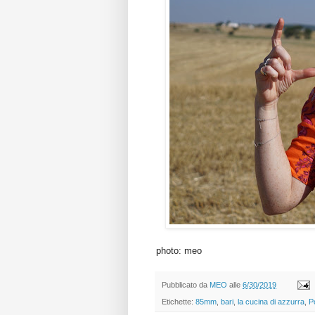
photo: meo
Pubblicato da
MEO
alle
6/30/2019
Etichette:
85mm
,
bari
,
la cucina di azzurra
,
Po