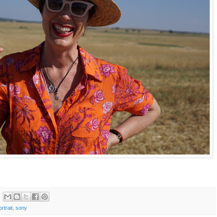
rtrait
,
sony