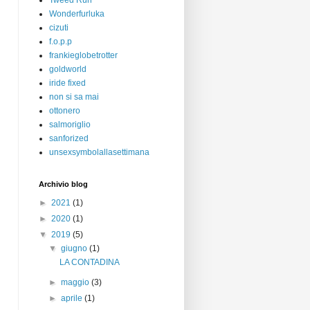
Tweed Run
Wonderfurluka
cizuti
f.o.p.p
frankieglobetrotter
goldworld
iride fixed
non si sa mai
ottonero
salmoriglio
sanforized
unsexsymbolallasettimana
Archivio blog
►
2021
(1)
►
2020
(1)
▼
2019
(5)
▼
giugno
(1)
LA CONTADINA
►
maggio
(3)
►
aprile
(1)