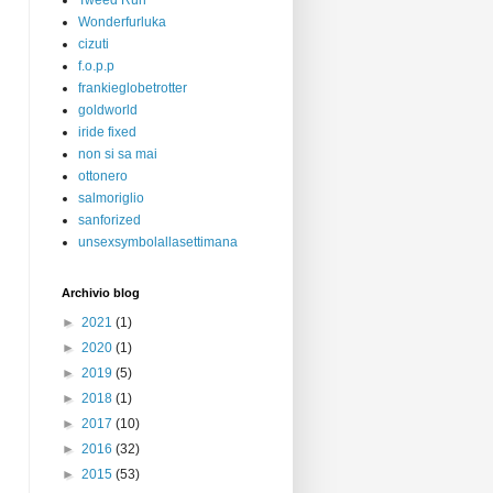
Tweed Run
Wonderfurluka
cizuti
f.o.p.p
frankieglobetrotter
goldworld
iride fixed
non si sa mai
ottonero
salmoriglio
sanforized
unsexsymbolallasettimana
Archivio blog
►
2021
(1)
►
2020
(1)
►
2019
(5)
►
2018
(1)
►
2017
(10)
►
2016
(32)
►
2015
(53)