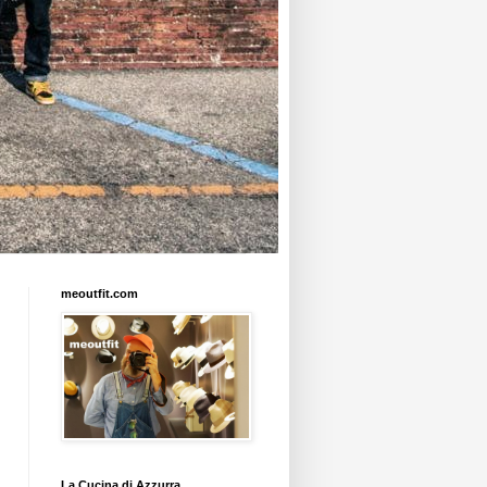
meoutfit.com
La Cucina di Azzurra