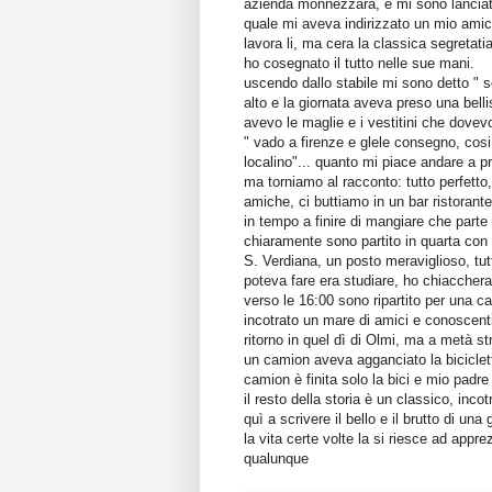
azienda monnezzara, e mi sono lanciato 
quale mi aveva indirizzato un mio amic
lavora li, ma cera la classica segretat
ho cosegnato il tutto nelle sue mani.
uscendo dallo stabile mi sono detto " s
alto e la giornata aveva preso una bell
avevo le maglie e i vestitini che dove
" vado a firenze e glele consegno, cosi
localino"... quanto mi piace andare a pr
ma torniamo al racconto: tutto perfetto
amiche, ci buttiamo in un bar ristoran
in tempo a finire di mangiare che par
chiaramente sono partito in quarta con u
S. Verdiana, un posto meraviglioso, tutti
poteva fare era studiare, ho chiacchera
verso le 16:00 sono ripartito per una
incotrato un mare di amici e conoscenti
ritorno in quel dì di Olmi, ma a metà s
un camion aveva agganciato la biciclet
camion è finita solo la bici e mio padre
il resto della storia è un classico, inc
quì a scrivere il bello e il brutto di una 
la vita certe volte la si riesce ad app
qualunque