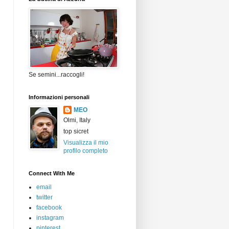
Se semini...raccogli!
Informazioni personali
MEO
Olmi, Italy
top sicret
Visualizza il mio
profilo completo
Connect With Me
email
twitter
facebook
instagram
pinterest