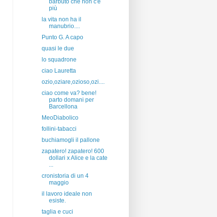
barbuto che non c'è
più
la vita non ha il
manubrio....
Punto G. A capo
quasi le due
lo squadrone
ciao Lauretta
ozio,oziare,ozioso,ozi....
ciao come va? bene!
parto domani per
Barcellona
MeoDiabolico
follini-tabacci
buchiamogli il pallone
zapatero! zapatero! 600
dollari x Alice e la cate
...
cronistoria di un 4
maggio
il lavoro ideale non
esiste.
taglia e cuci