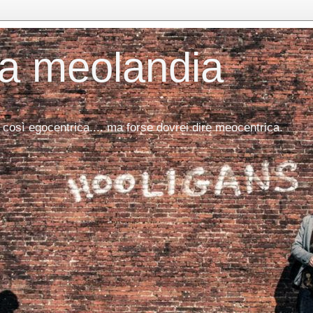
da meolandia
 così egocentrica.... ma forse dovrei dire meocentrica.