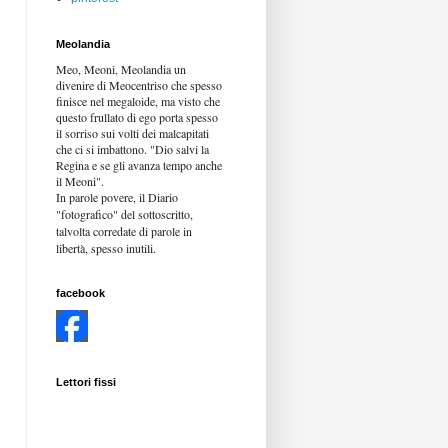
Meolandia
Meo, Meoni, Meolandia un
divenire di Meocentriso che spesso
finisce nel megaloide, ma visto che
questo frullato di ego porta spesso
il sorriso sui volti dei malcapitati
che ci si imbattono. "Dio salvi la
Regina e se gli avanza tempo anche
il Meoni".
In parole povere, il Diario
"fotografico" del sottoscritto,
talvolta corredate di parole in
libertà,
spesso inutili.
facebook
Lettori fissi