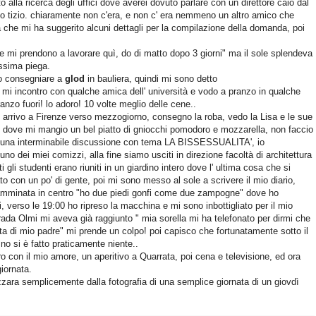
alla ricerca degli uffici dove averei dovuto parlare con un direttore caio dal
o tizio. chiaramente non c'era, e non c' era nemmeno un altro amico che
ia che mi ha suggerito alcuni dettagli per la compilazione della domanda, poi
e mi prendono a lavorare quì, do di matto dopo 3 giorni" ma il sole splendeva
issima piega.
vo consegniare a
glod
in bauliera, quindi mi sono detto
 mi incontro con qualche amica dell' università e vodo a pranzo in qualche
anzo fuori! lo adoro! 10 volte meglio delle cene..
, arrivo a Firenze verso mezzogiorno, consegno la roba, vedo la Lisa e le sue
te dove mi mangio un bel piatto di gniocchi pomodoro e mozzarella, non faccio
te una interminabile discussione con tema LA BISSESSUALITA', io
no dei miei comizzi, alla fine siamo usciti in direzione facoltà di architettura
 gli studenti erano riuniti in un giardino intero dove l' ultima cosa che si
to con un po' di gente, poi mi sono messo al sole a scrivere il mio diario,
 camminata in centro "ho due piedi gonfi come due zampogne" dove ho
, verso le 19:00 ho ripreso la macchina e mi sono inbottigliato per il mio
trada Olmi mi aveva già raggiunto " mia sorella mi ha telefonato per dirmi che
ta di mio padre" mi prende un colpo! poi capisco che fortunatamente sotto il
 no si è fatto praticamente niente..
otro con il mio amore, un aperitivo a Quarrata, poi cena e televisione, ed ora
giornata.
rezzara semplicemente dalla fotografia di una semplice giornata di un giovdì