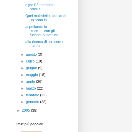
e joe l' è ritornato il
brasile...
Quel maledetto sidecar di
un anno fa...
aspettando la
marcia....con gli
Scissor Sisters ne...
alla ricerca di un nuovo
lavoro
►
agosto
(3)
►
luglio
(10)
►
giugno
(9)
►
maggio
(18)
►
aprile
(26)
►
marzo
(22)
►
febbraio
(23)
►
gennaio
(28)
►
2005
(38)
Post più popolari