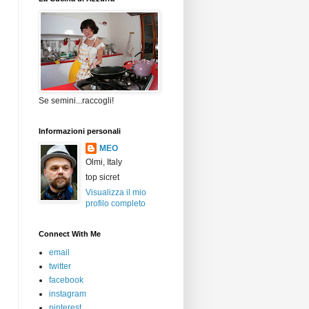
Se semini...raccogli!
Informazioni personali
MEO
Olmi, Italy
top sicret
Visualizza il mio
profilo completo
Connect With Me
email
twitter
facebook
instagram
pinterest