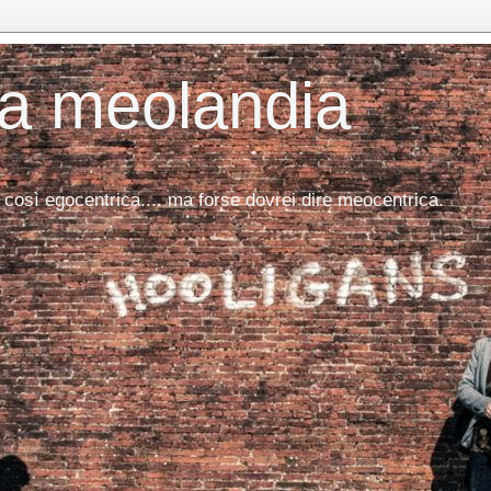
da meolandia
 così egocentrica.... ma forse dovrei dire meocentrica.