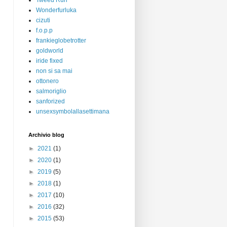
Tweed Run
Wonderfurluka
cizuti
f.o.p.p
frankieglobetrotter
goldworld
iride fixed
non si sa mai
ottonero
salmoriglio
sanforized
unsexsymbolallasettimana
Archivio blog
►
2021
(1)
►
2020
(1)
►
2019
(5)
►
2018
(1)
►
2017
(10)
►
2016
(32)
►
2015
(53)