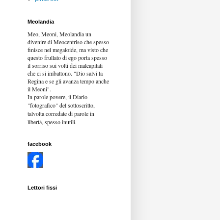
Meolandia
Meo, Meoni, Meolandia un
divenire di Meocentriso che spesso
finisce nel megaloide, ma visto che
questo frullato di ego porta spesso
il sorriso sui volti dei malcapitati
che ci si imbattono. "Dio salvi la
Regina e se gli avanza tempo anche
il Meoni".
In parole povere, il Diario
"fotografico" del sottoscritto,
talvolta corredate di parole in
libertà,
spesso inutili.
facebook
Lettori fissi