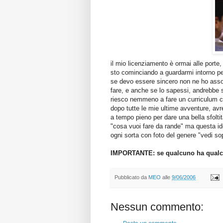
il mio licenziamento è ormai alle porte, 
sto cominciando a guardarmi intorno pe
se devo essere sincero non ne ho assol
fare, e anche se lo sapessi, andrebbe 
riesco nemmeno a fare un curriculum c
dopo tutte le mie ultime avventure, avre
a tempo pieno per dare una bella sfolti
"cosa vuoi fare da rande" ma questa idea
ogni sorta con foto del genere "vedi so
IMPORTANTE: se qualcuno ha qualche
Pubblicato da
MEO
alle
9/06/2006
Nessun commento: