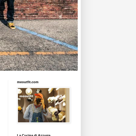
meoutfit.com
La Cucina di Azzurra