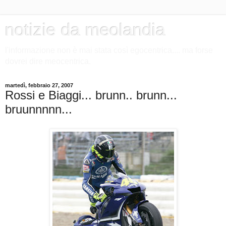
notizie da meolandia
l'informazione non è mai stata così egocentrica.... ma forse
dovrei dire meocentrica.
martedì, febbraio 27, 2007
Rossi e Biaggi... brunn.. brunn...
bruunnnnn...