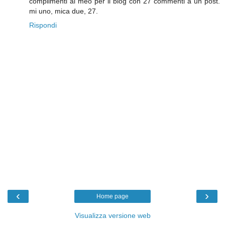
complimenti al meo per il blog con 27 commenti a un post.
mi uno, mica due, 27.
Rispondi
‹
›
Home page
Visualizza versione web