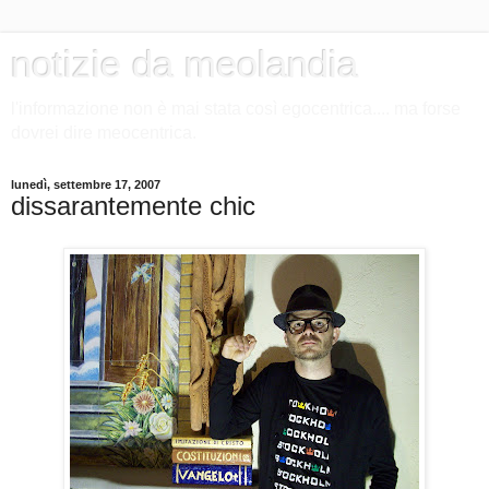
notizie da meolandia
l'informazione non è mai stata così egocentrica.... ma forse
dovrei dire meocentrica.
lunedì, settembre 17, 2007
dissarantemente chic