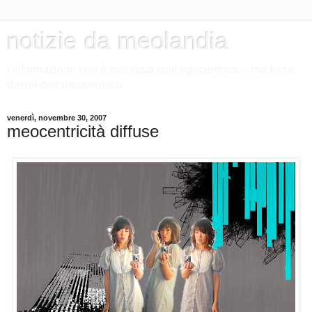
notizie da meolandia
l'informazione non è mai stata così egocentrica.... ma forse
dovrei dire meocentrica.
venerdì, novembre 30, 2007
meocentricità diffuse