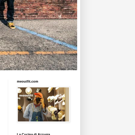
meoutfit.com
La Cucina di Azzurra