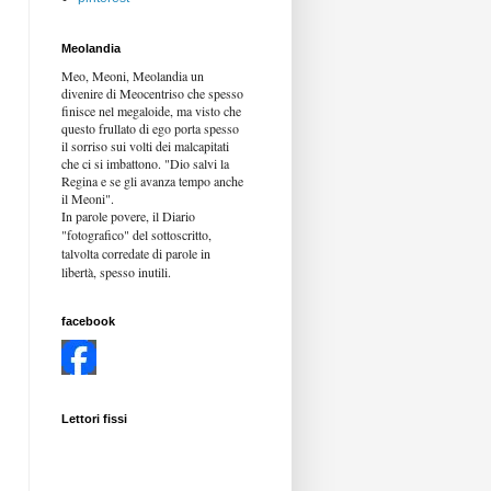
Meolandia
Meo, Meoni, Meolandia un
divenire di Meocentriso che spesso
finisce nel megaloide, ma visto che
questo frullato di ego porta spesso
il sorriso sui volti dei malcapitati
che ci si imbattono. "Dio salvi la
Regina e se gli avanza tempo anche
il Meoni".
In parole povere, il Diario
"fotografico" del sottoscritto,
talvolta corredate di parole in
libertà,
spesso inutili.
facebook
Lettori fissi