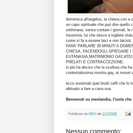
domenica all'angelus, la chiesa con a 
un capo spirituale che può dire quello c
settimana, senza contare i giornali, le ra
insomma, lui che riesce a togliere sta
come si fa a essere laici e non laicisti.
FARA' PARLARE 30 MINUTI A DOM
CHIESA, FACENDOGLI SPIEGARE I
EUTANASIA,MATRIMONIO GAY,ATEI
PRELATI E CONTRACCEZIONE.
in più ha deciso che la scultura che ha 
contestatissima mostra gay, ai musei va
ecco sistemati quei brutti ceffi che lo 
abituato a fare a casa sua.
Benvenuti su meolandia, l'isola che 
Pubblicato da
MEO
alle
1/17/2008
Nessun commento: