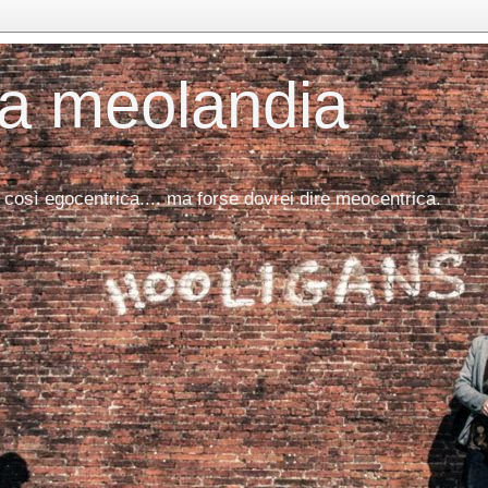
da meolandia
 così egocentrica.... ma forse dovrei dire meocentrica.