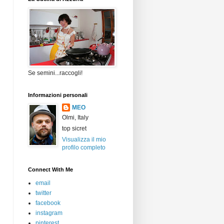
Se semini...raccogli!
Informazioni personali
MEO
Olmi, Italy
top sicret
Visualizza il mio
profilo completo
Connect With Me
email
twitter
facebook
instagram
pinterest