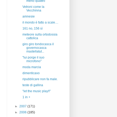
meno quattro
Vetroni come la
Vecchinna
amnesie
il mondo è fatto a scale....
161 no, 156 sì
meteore sulla ortodossia
cattolica
giro giro tondocasca il
governocasca
mastellatut...
"lui porge il suo
microfono"
moda marcia
dimenticavo
ripubblicare non fa male.
teste di gallina
“let the music play!!”
1 in +
►
2007
(171)
►
2006
(185)