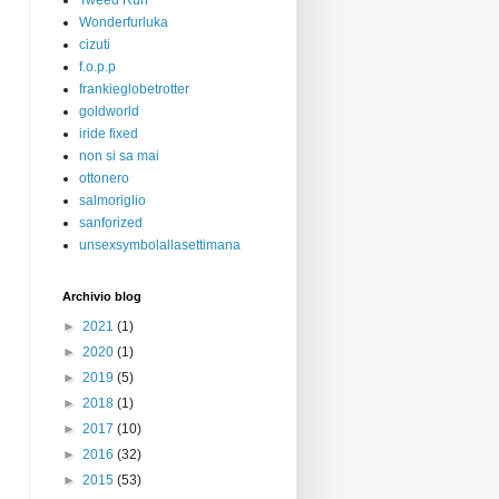
Tweed Run
Wonderfurluka
cizuti
f.o.p.p
frankieglobetrotter
goldworld
iride fixed
non si sa mai
ottonero
salmoriglio
sanforized
unsexsymbolallasettimana
Archivio blog
►
2021
(1)
►
2020
(1)
►
2019
(5)
►
2018
(1)
►
2017
(10)
►
2016
(32)
►
2015
(53)