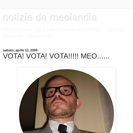
notizie da meolandia
l'informazione non è mai stata così egocentrica.... ma forse
dovrei dire meocentrica.
sabato, aprile 12, 2008
VOTA! VOTA! VOTA!!!!! MEO......